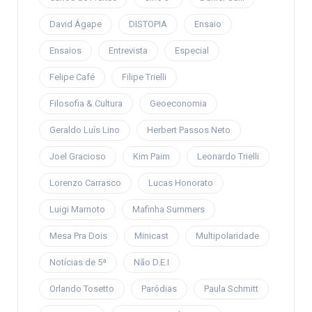
David Ágape
DISTOPIA
Ensaio
Ensaios
Entrevista
Especial
Felipe Café
Filipe Trielli
Filosofia & Cultura
Geoeconomia
Geraldo Luís Lino
Herbert Passos Neto
Joel Gracioso
Kim Paim
Leonardo Trielli
Lorenzo Carrasco
Lucas Honorato
Luigi Marnoto
Mafinha Summers
Mesa Pra Dois
Minicast
Multipolaridade
Notícias de 5ª
Não D.E.I
Orlando Tosetto
Paródias
Paula Schmitt