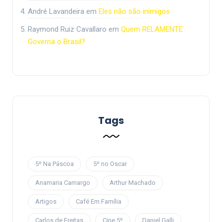
André Lavandeira
em
Eles não são inimigos
Raymond Ruiz Cavallaro
em
Quem RELAMENTE
Governa o Brasil?
Tags
5º Na Páscoa
5º no Oscar
Anamaria Camargo
Arthur Machado
Artigos
Café Em Família
Carlos de Freitas
Cine 5º
Daniel Galli