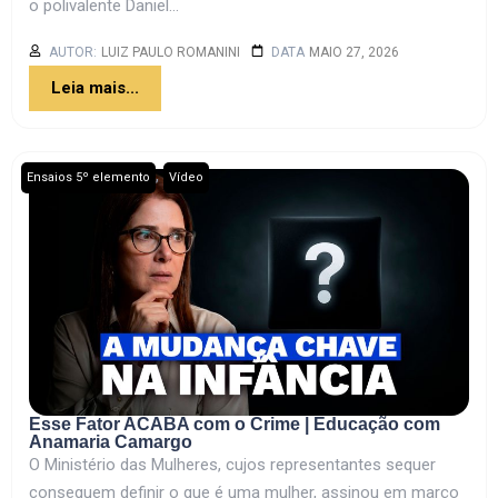
o polivalente Daniel...
AUTOR:
LUIZ PAULO ROMANINI
DATA
MAIO 27, 2026
Leia mais...
,
Ensaios 5º elemento
Vídeo
Esse Fator ACABA com o Crime | Educação com
Anamaria Camargo
O Ministério das Mulheres, cujos representantes sequer
conseguem definir o que é uma mulher, assinou em março