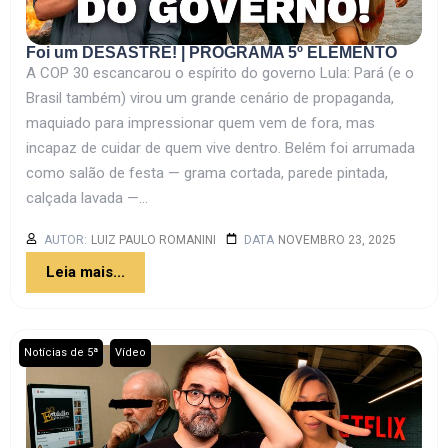
Foi um DESASTRE! | PROGRAMA 5º ELEMENTO
A COP 30 escancarou o espírito do governo Lula: Pará (e o
Brasil também) virou um grande cenário de propaganda,
maquiado para impressionar quem vem de fora, mas
incapaz de cuidar de quem vive dentro. Belém foi arrumada
como salão de festa — grama cortada, parede pintada,
calçada lavada —...
AUTOR:
LUIZ PAULO ROMANINI
DATA
NOVEMBRO 23, 2025
Leia mais...
,
Notícias de 5ª
Vídeo