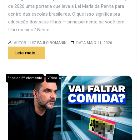
de 2026 uma portaria que leva a Lei Maria da Penha para
dentro das escolas brasileiras. O que isso significa pra
educação dos seus filhos — principalmente se você tem
filho menino? Neste...
AUTOR:
LUIZ PAULO ROMANINI
DATA
MAIO 11, 2026
Leia mais...
,
Ensaios 5º elemento
Vídeo