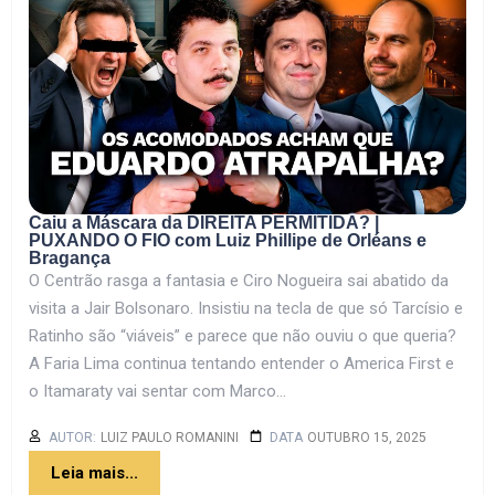
Caiu a Máscara da DIREITA PERMITIDA? |
PUXANDO O FIO com Luiz Phillipe de Orléans e
Bragança
O Centrão rasga a fantasia e Ciro Nogueira sai abatido da
visita a Jair Bolsonaro. Insistiu na tecla de que só Tarcísio e
Ratinho são “viáveis” e parece que não ouviu o que queria?
A Faria Lima continua tentando entender o America First e
o Itamaraty vai sentar com Marco...
AUTOR:
LUIZ PAULO ROMANINI
DATA
OUTUBRO 15, 2025
Leia mais...