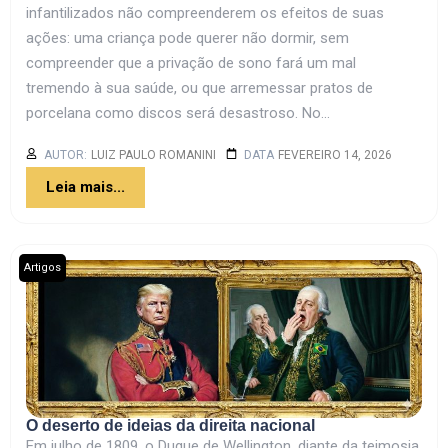
infantilizados não compreenderem os efeitos de suas
ações: uma criança pode querer não dormir, sem
compreender que a privação de sono fará um mal
tremendo à sua saúde, ou que arremessar pratos de
porcelana como discos será desastroso. No...
AUTOR:
LUIZ PAULO ROMANINI
DATA
FEVEREIRO 14, 2026
Leia mais...
Artigos
O deserto de ideias da direita nacional
Em julho de 1809, o Duque de Wellington, diante da teimosia