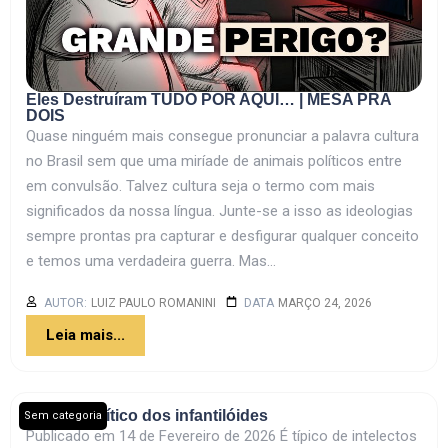
Eles Destruíram TUDO POR AQUI… | MESA PRA
DOIS
Quase ninguém mais consegue pronunciar a palavra cultura
no Brasil sem que uma miríade de animais políticos entre
em convulsão. Talvez cultura seja o termo com mais
significados da nossa língua. Junte-se a isso as ideologias
sempre prontas pra capturar e desfigurar qualquer conceito
e temos uma verdadeira guerra. Mas...
AUTOR:
LUIZ PAULO ROMANINI
DATA
MARÇO 24, 2026
Leia mais...
O juízo político dos infantilóides
Sem categoria
Publicado em 14 de Fevereiro de 2026 É típico de intelectos