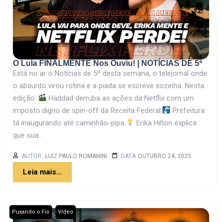
O Lula FINALMENTE Nos Ouviu! | NOTÍCIAS DE 5ª
Está no ar o Notícias de 5º desta semana, o telejornal onde
o absurdo virou rotina e a piada se escreve sozinha. Nesta
edição:
Haddad derruba as ações da Netflix com um
imposto digno de spin-off da Receita Federal.
Prefeitura
tá inaugurando até caminhão-pipa.
Erika Hilton explica
que sua...
AUTOR:
LUIZ PAULO ROMANINI
DATA
OUTUBRO 24, 2025
Leia mais...
,
Puxando o Fio
Vídeo