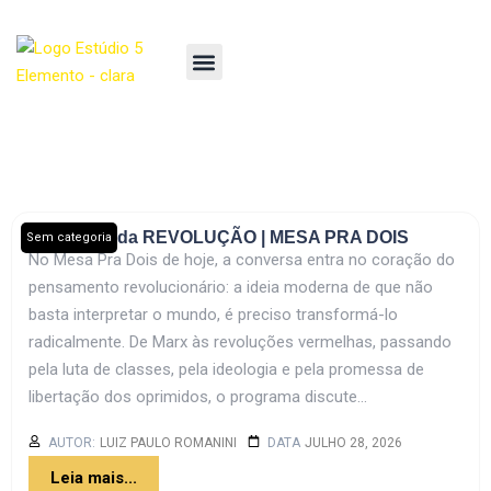
A Religião da REVOLUÇÃO | MESA PRA DOIS
Sem categoria
No Mesa Pra Dois de hoje, a conversa entra no coração do
pensamento revolucionário: a ideia moderna de que não
basta interpretar o mundo, é preciso transformá-lo
radicalmente. De Marx às revoluções vermelhas, passando
pela luta de classes, pela ideologia e pela promessa de
libertação dos oprimidos, o programa discute...
AUTOR:
LUIZ PAULO ROMANINI
DATA
JULHO 28, 2026
Leia mais...