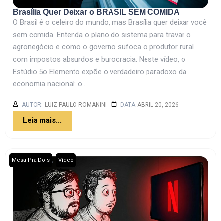
Brasília Quer Deixar o BRASIL SEM COMIDA
O Brasil é o celeiro do mundo, mas Brasília quer deixar você
sem comida. Entenda o plano do sistema para travar o
agronegócio e como o governo sufoca o produtor rural
com impostos absurdos e burocracia. Neste vídeo, o
Estúdio 5o Elemento expõe o verdadeiro paradoxo da
economia nacional: o...
AUTOR:
LUIZ PAULO ROMANINI
DATA
ABRIL 20, 2026
Leia mais...
,
Mesa Pra Dois
Vídeo