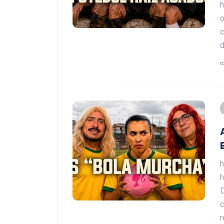
h
c
h
h
D
c
r