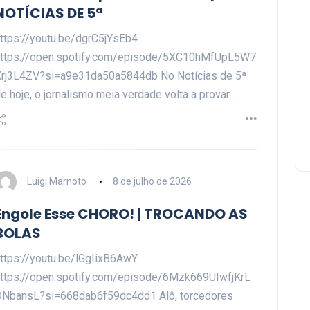
NOTÍCIAS DE 5ª
ttps://youtu.be/dgrC5jYsEb4
https://open.spotify.com/episode/5XC10hMfUpL5W7
rj3L4ZV?si=a9e31da50a5844db No Notícias de 5ª
e hoje, o jornalismo meia verdade volta a provar…
Luigi Marnoto
8 de julho de 2026
Engole Esse CHORO! | TROCANDO AS
BOLAS
ttps://youtu.be/lGgIixB6AwY
ttps://open.spotify.com/episode/6Mzk669UIwfjKrL
DNbansL?si=668dab6f59dc4dd1 Alô, torcedores