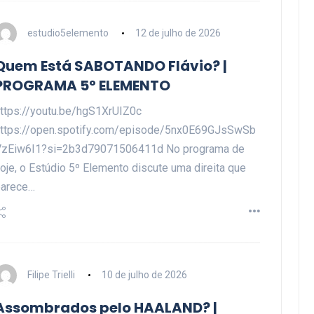
estudio5elemento
12 de julho de 2026
Quem Está SABOTANDO Flávio? |
PROGRAMA 5º ELEMENTO
ttps://youtu.be/hgS1XrUIZ0c
ttps://open.spotify.com/episode/5nx0E69GJsSwSb
VzEiw6I1?si=2b3d79071506411d No programa de
oje, o Estúdio 5º Elemento discute uma direita que
parece…
Filipe Trielli
10 de julho de 2026
Assombrados pelo HAALAND? |