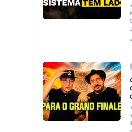
5
J
h
h
4
v