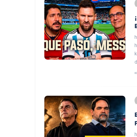
h
h
k
d
h