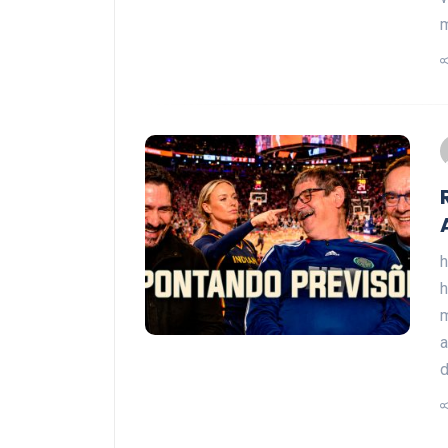
m
h
h
a
d