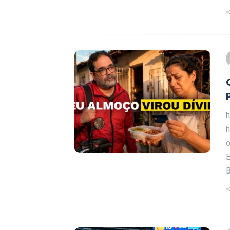
h
E
B