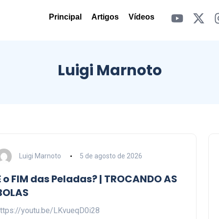
Principal
Artigos
Vídeos
Luigi Marnoto
Luigi Marnoto
5 de agosto de 2026
É o FIM das Peladas? | TROCANDO AS
BOLAS
ttps://youtu.be/LKvueqD0i28