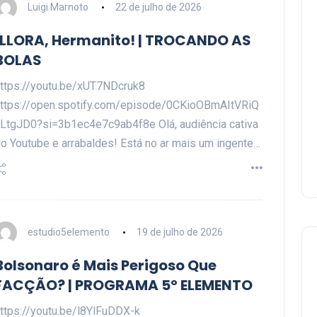
Luigi Marnoto
22 de julho de 2026
¡LLORA, Hermanito! | TROCANDO AS
BOLAS
ttps://youtu.be/xUT7NDcruk8
ttps://open.spotify.com/episode/0CKioOBmAItVRiQ
LtgJD0?si=3b1ec4e7c9ab4f8e Olá, audiência cativa
o Youtube e arrabaldes! Está no ar mais um ingente…
estudio5elemento
19 de julho de 2026
Bolsonaro é Mais Perigoso Que
FACÇÃO? | PROGRAMA 5º ELEMENTO
ttps://youtu.be/l8YlFuDDX-k