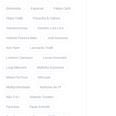
Entrevista
Especial
Felipe Café
Filipe Trielli
Filosofia & Cultura
Geoeconomia
Geraldo Luís Lino
Herbert Passos Neto
Joel Gracioso
Kim Paim
Leonardo Trielli
Lorenzo Carrasco
Lucas Honorato
Luigi Marnoto
Mafinha Summers
Mesa Pra Dois
Minicast
Multipolaridade
Notícias de 5ª
Não D.E.I
Orlando Tosetto
Paródias
Paula Schmitt