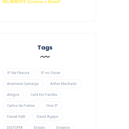
RELAMENTE Governa o Brasil?
Tags
5º Na Páscoa
5º no Oscar
Anamaria Camargo
Arthur Machado
Artigos
Café Em Família
Carlos de Freitas
Cine 5º
Daniel Galli
David Ágape
DISTOPIA
Ensaio
Ensaios