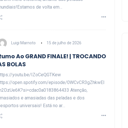
undiais!Estamos de volta em…
Luigi Marnoto
15 de julho de 2026
Rumo Ao GRAND FINALE! | TROCANDO
AS BOLAS
ttps://youtu.be/IZoCeQGTKew
ttps://open.spotify.com/episode/0WCvCR3gZhkwEI
m2DzUe6K?si=cdac0a0183864433 Atenção,
masiados e amasiadas das peladas e dos
esportos universais! Está no ar…