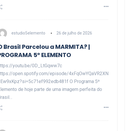
estudio5elemento
26 de julho de 2026
O Brasil Parcelou a MARMITA? |
PROGRAMA 5º ELEMENTO
ttps://youtu.be/0D_LtGqww7c
https://open.spotify.com/episode/4xFqOwYQaVR2XN
oEw9xKpz?si=5c71ef992edb481f O Programa 5º
lemento de hoje parte de uma imagem perfeita do
rasil…