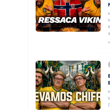
h
K
d
h
h