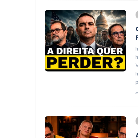
h
h
h