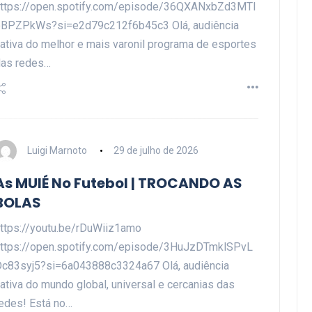
ttps://open.spotify.com/episode/36QXANxbZd3MTI
oBPZPkWs?si=e2d79c212f6b45c3 Olá, audiência
ativa do melhor e mais varonil programa de esportes
das redes…
Luigi Marnoto
29 de julho de 2026
As MUIÉ No Futebol | TROCANDO AS
BOLAS
ttps://youtu.be/rDuWiiz1amo
ttps://open.spotify.com/episode/3HuJzDTmklSPvL
c83syj5?si=6a043888c3324a67 Olá, audiência
ativa do mundo global, universal e cercanias das
edes! Está no…