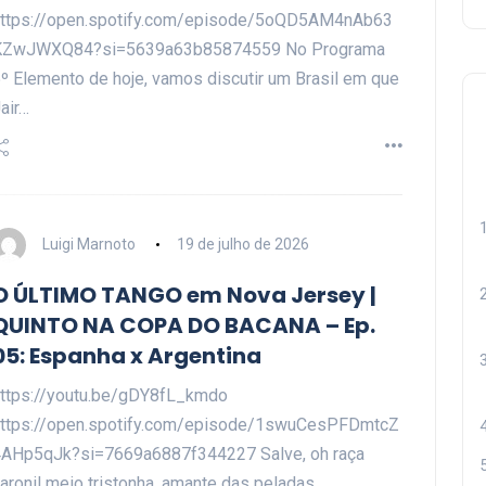
https://open.spotify.com/episode/5oQD5AM4nAb63
KZwJWXQ84?si=5639a63b85874559 No Programa
º Elemento de hoje, vamos discutir um Brasil em que
air…
Luigi Marnoto
19 de julho de 2026
O ÚLTIMO TANGO em Nova Jersey |
QUINTO NA COPA DO BACANA – Ep.
05: Espanha x Argentina
ttps://youtu.be/gDY8fL_kmdo
ttps://open.spotify.com/episode/1swuCesPFDmtcZ
AHp5qJk?si=7669a6887f344227 Salve, oh raça
aronil meio tristonha, amante das peladas