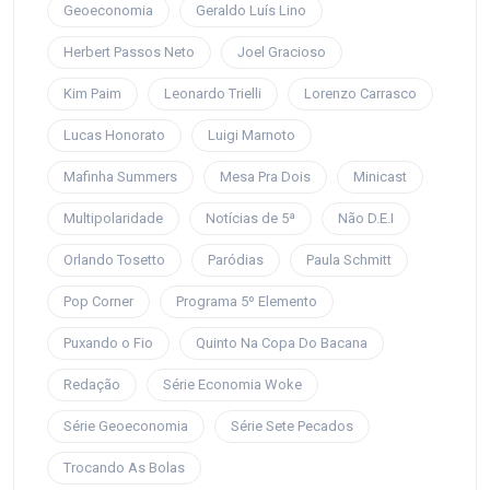
Geoeconomia
Geraldo Luís Lino
Herbert Passos Neto
Joel Gracioso
Kim Paim
Leonardo Trielli
Lorenzo Carrasco
Lucas Honorato
Luigi Marnoto
Mafinha Summers
Mesa Pra Dois
Minicast
Multipolaridade
Notícias de 5ª
Não D.E.I
Orlando Tosetto
Paródias
Paula Schmitt
Pop Corner
Programa 5º Elemento
Puxando o Fio
Quinto Na Copa Do Bacana
Redação
Série Economia Woke
Série Geoeconomia
Série Sete Pecados
Trocando As Bolas