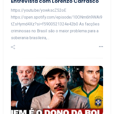
Entrevista com Lorenzo Carrasco
https://youtu.be/yowkscZ52oE
https://open.spotify.com/episode/10ONm6h9WAi9
tZsHymd4Xz?si=f5900521324e42b0 As facções
criminosas no Brasil são o maior problema para a
soberania brasileira,…