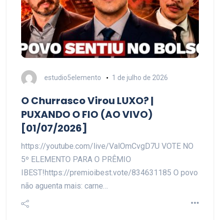
estudio5elemento
1 de julho de 2026
O Churrasco Virou LUXO? |
PUXANDO O FIO (AO VIVO)
[01/07/2026]
https://youtube.com/live/ValOmCvgD7U VOTE NO
5º ELEMENTO PARA O PRÊMIO
IBEST!https://premioibest.vote/834631185 O povo
não aguenta mais: carne…