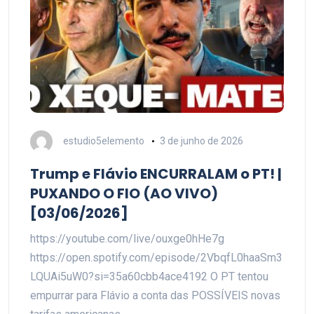
estudio5elemento
3 de junho de 2026
Trump e Flávio ENCURRALAM o PT! |
PUXANDO O FIO (AO VIVO)
[03/06/2026]
https://youtube.com/live/ouxge0hHe7g
https://open.spotify.com/episode/2VbqfL0haaSm3
LQUAi5uW0?si=35a60cbb4ace4192 O PT tentou
empurrar para Flávio a conta das POSSÍVEIS novas