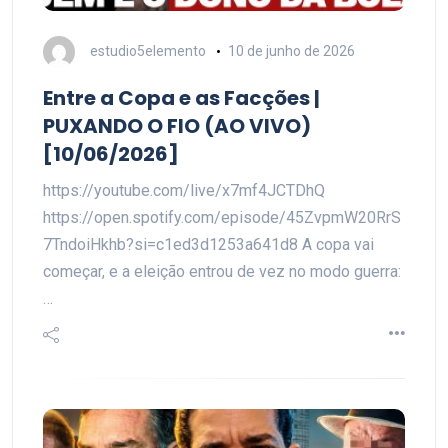
estudio5elemento
10 de junho de 2026
Entre a Copa e as Facções |
PUXANDO O FIO (AO VIVO)
[10/06/2026]
https://youtube.com/live/x7mf4JCTDhQ
https://open.spotify.com/episode/45ZvpmW20RrS
7TndoiHkhb?si=c1ed3d1253a641d8 A copa vai
começar, e a eleição entrou de vez no modo guerra:
…