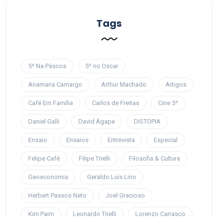
Tags
5º Na Páscoa
5º no Oscar
Anamaria Camargo
Arthur Machado
Artigos
Café Em Família
Carlos de Freitas
Cine 5º
Daniel Galli
David Ágape
DISTOPIA
Ensaio
Ensaios
Entrevista
Especial
Felipe Café
Filipe Trielli
Filosofia & Cultura
Geoeconomia
Geraldo Luís Lino
Herbert Passos Neto
Joel Gracioso
Kim Paim
Leonardo Trielli
Lorenzo Carrasco