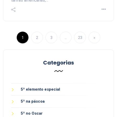
tarifas americanas,…
1
2
3
…
23
»
Categorias
5º elemento especial
5º na páscoa
5º no Oscar