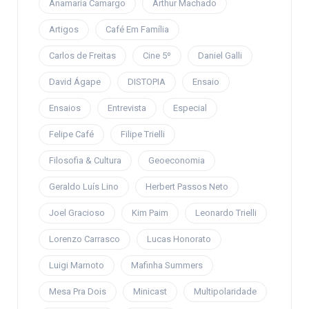
Anamaria Camargo
Arthur Machado
Artigos
Café Em Família
Carlos de Freitas
Cine 5º
Daniel Galli
David Ágape
DISTOPIA
Ensaio
Ensaios
Entrevista
Especial
Felipe Café
Filipe Trielli
Filosofia & Cultura
Geoeconomia
Geraldo Luís Lino
Herbert Passos Neto
Joel Gracioso
Kim Paim
Leonardo Trielli
Lorenzo Carrasco
Lucas Honorato
Luigi Marnoto
Mafinha Summers
Mesa Pra Dois
Minicast
Multipolaridade