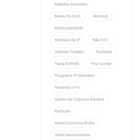
Mafinha Summers
Mesa Pra Dois
Minicast
Multipolaridade
Notícias de 5ª
Não D.E.I
Orlando Tosetto
Paródias
Paula Schmitt
Pop Corner
Programa 5º Elemento
Puxando o Fio
Quinto Na Copa Do Bacana
Redação
Série Economia Woke
Série Geoeconomia