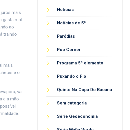
Notícias
 juros mais
o gasta mal
Notícias de 5ª
tando ao
á traindo
Paródias
Pop Corner
Programa 5º elemento
ai mais
chetes é o
Puxando o Fio
Quinto Na Copa Do Bacana
evapora, vai
na e a mão
Sem categoria
possível,
rmalidade.
Série Geoeconomia
Série Máfia Verde