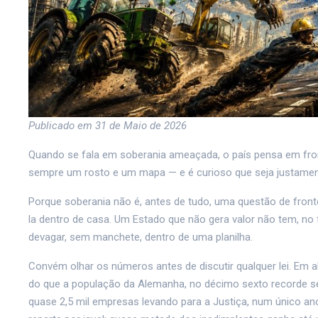
Publicado em 31 de Maio de 2026
Quando se fala em soberania ameaçada, o país pensa em fron
sempre um rosto e um mapa — e é curioso que seja justamen
Porque soberania não é, antes de tudo, uma questão de fronte
la dentro de casa. Um Estado que não gera valor não tem, no f
devagar, sem manchete, dentro de uma planilha.
Convém olhar os números antes de discutir qualquer lei. Em a
do que a população da Alemanha, no décimo sexto recorde seg
quase 2,5 mil empresas levando para a Justiça, num único ano