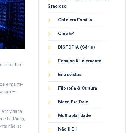
Gracioso
Café em Família
Cine 5º
DISTOPIA (Série)
Ensaios 5º elemento
ginamos tem
Entrevistas
eza e mantê-
Filosofia & Cultura
 sangra —
Mesa Pra Dois
e endividada
Multipolaridade
ie histórica,
onta não se
Não D.E.I