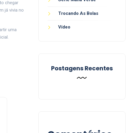
to chegar
 já vivia no
Trocando As Bolas
Vídeo
artir uma
cial.
Postagens Recentes