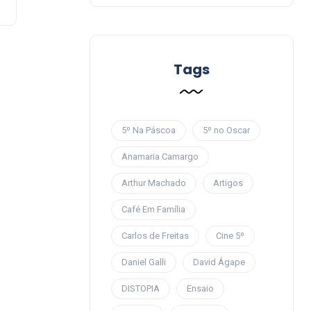
Tags
5º Na Páscoa
5º no Oscar
Anamaria Camargo
Arthur Machado
Artigos
Café Em Família
Carlos de Freitas
Cine 5º
Daniel Galli
David Ágape
DISTOPIA
Ensaio