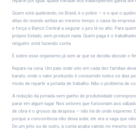
reparte por igual: quase metade dos inadimplentes ganha até 
Quem está quebrando, no Brasil, é o pobre — e o que o quebrou
altas do mundo asfixia ao mesmo tempo o caixa da empresa e
e força o Banco Central a segurar o juro lá no alto. Para qu
próprio Estado, sem produzir nada. Quem paga é o trabalhado
ninguém: está fazendo conta.
É sobre esse organismo já sem ar que se decidiu discutir o fi
Repare na cena. Um país onde oito em cada dez famílias devem
barato, onde o valor produzido é consumido todos os dias pe
modo de repartir a jornada de trabalho. Não o problema de com
A redução da jornada sem ganho de produtividade corresponde
parar em algum lugar. Nos setores que funcionam aos sábado
de obra é o grosso da despesa — não há de onde espremer. E
porque a concorrência não deixa subir, ele vira a vaga que não
De um jeito ou de outro, a conta acaba caindo no mesmo bol