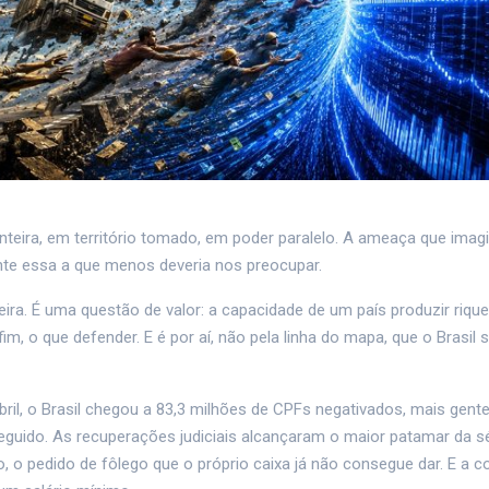
teira, em território tomado, em poder paralelo. A ameaça que ima
te essa a que menos deveria nos preocupar.
ira. É uma questão de valor: a capacidade de um país produzir riqu
im, o que defender. E é por aí, não pela linha do mapa, que o Brasil
bril, o Brasil chegou a 83,3 milhões de CPFs negativados, mais gent
uido. As recuperações judiciais alcançaram o maior patamar da sér
, o pedido de fôlego que o próprio caixa já não consegue dar. E a c