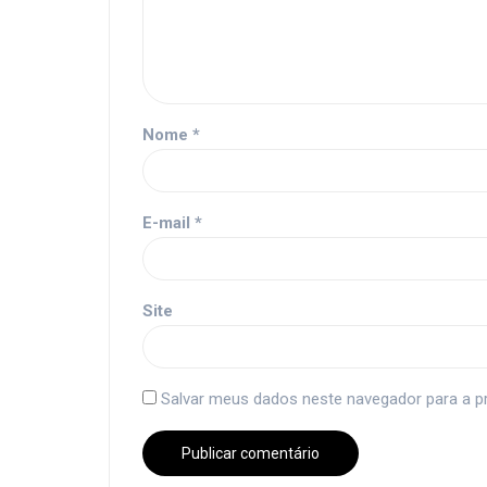
Nome
*
E-mail
*
Site
Salvar meus dados neste navegador para a p