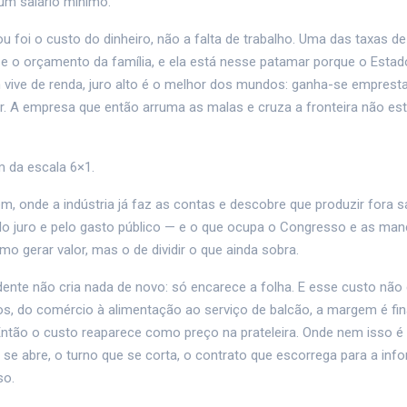
um salário mínimo.
 foi o custo do dinheiro, não a falta de trabalho. Uma das taxas de
 o orçamento da família, e ela está nesse patamar porque o Estad
em vive de renda, juro alto é o melhor dos mundos: ganha-se empres
r. A empresa que então arruma as malas e cruza a fronteira não est
m da escala 6×1.
, onde a indústria já faz as contas e descobre que produzir fora s
lo juro e pelo gasto público — e o que ocupa o Congresso e as man
o gerar valor, mas o de dividir o que ainda sobra.
nte não cria nada de novo: só encarece a folha. E esse custo não 
s, do comércio à alimentação ao serviço de balcão, a margem é fi
ntão o custo reaparece como preço na prateleira. Onde nem isso é 
 se abre, o turno que se corta, o contrato que escorrega para a info
so.