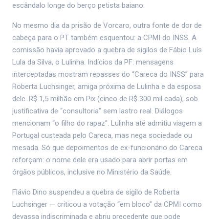
escândalo longe do berço petista baiano.
No mesmo dia da prisão de Vorcaro, outra fonte de dor de
cabeça para o PT também esquentou: a CPMI do INSS. A
comissão havia aprovado a quebra de sigilos de Fábio Luís
Lula da Silva, o Lulinha. Indícios da PF: mensagens
interceptadas mostram repasses do “Careca do INSS” para
Roberta Luchsinger, amiga próxima de Lulinha e da esposa
dele. R$ 1,5 milhão em Pix (cinco de R$ 300 mil cada), sob
justificativa de “consultoria” sem lastro real. Diálogos
mencionam “o filho do rapaz”. Lulinha até admitiu viagem a
Portugal custeada pelo Careca, mas nega sociedade ou
mesada. Só que depoimentos de ex-funcionário do Careca
reforçam: o nome dele era usado para abrir portas em
órgãos públicos, inclusive no Ministério da Saúde.
Flávio Dino suspendeu a quebra de sigilo de Roberta
Luchsinger — criticou a votação “em bloco” da CPMI como
devassa indiscriminada e abriu precedente que pode