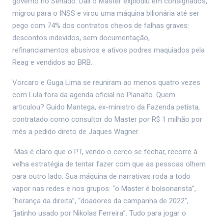
governo no Senado. Dali o Master explodiu em consignados,
migrou para o INSS e virou uma máquina bilionária até ser
pego com 74% dos contratos cheios de falhas graves:
descontos indevidos, sem documentação,
refinanciamentos abusivos e ativos podres maquiados pela
Reag e vendidos ao BRB.
Vorcaro e Guga Lima se reuniram ao menos quatro vezes
com Lula fora da agenda oficial no Planalto. Quem
articulou? Guido Mantega, ex-ministro da Fazenda petista,
contratado como consultor do Master por R$ 1 milhão por
mês a pedido direto de Jaques Wagner.
Mas é claro que o PT, vendo o cerco se fechar, recorre à
velha estratégia de tentar fazer com que as pessoas olhem
para outro lado. Sua máquina de narrativas roda a todo
vapor nas redes e nos grupos: “o Master é bolsonarista”,
“herança da direita”, “doadores da campanha de 2022”,
“jatinho usado por Nikolas Ferreira”. Tudo para jogar o