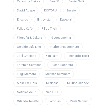
Carlos de Freitas
Cine 5º
Daniel Galli
David Ágape
DISTOPIA
Ensaio
Ensaios
Entrevista
Especial
Felipe Café
Filipe Trielli
Filosofia & Cultura
Geoeconomia
Geraldo Luís Lino
Herbert Passos Neto
Joel Gracioso
Kim Paim
Leonardo Trielli
Lorenzo Carrasco
Lucas Honorato
Luigi Marnoto
Mafinha Summers
Mesa Pra Dois
Minicast
Multipolaridade
Notícias de 5ª
Não D.E.I
Orlando Tosetto
Paródias
Paula Schmitt