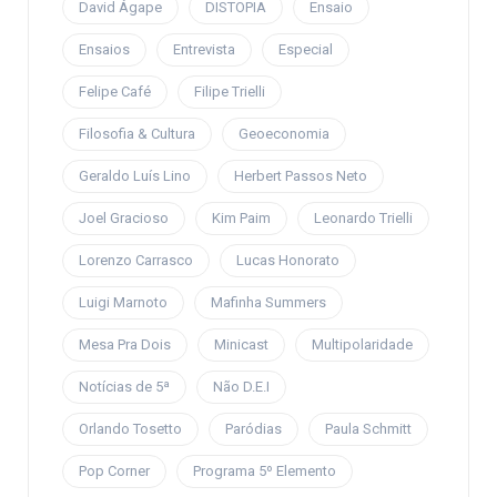
David Ágape
DISTOPIA
Ensaio
Ensaios
Entrevista
Especial
Felipe Café
Filipe Trielli
Filosofia & Cultura
Geoeconomia
Geraldo Luís Lino
Herbert Passos Neto
Joel Gracioso
Kim Paim
Leonardo Trielli
Lorenzo Carrasco
Lucas Honorato
Luigi Marnoto
Mafinha Summers
Mesa Pra Dois
Minicast
Multipolaridade
Notícias de 5ª
Não D.E.I
Orlando Tosetto
Paródias
Paula Schmitt
Pop Corner
Programa 5º Elemento