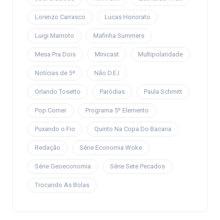
Lorenzo Carrasco
Lucas Honorato
Luigi Marnoto
Mafinha Summers
Mesa Pra Dois
Minicast
Multipolaridade
Notícias de 5ª
Não D.E.I
Orlando Tosetto
Paródias
Paula Schmitt
Pop Corner
Programa 5º Elemento
Puxando o Fio
Quinto Na Copa Do Bacana
Redação
Série Economia Woke
Série Geoeconomia
Série Sete Pecados
Trocando As Bolas