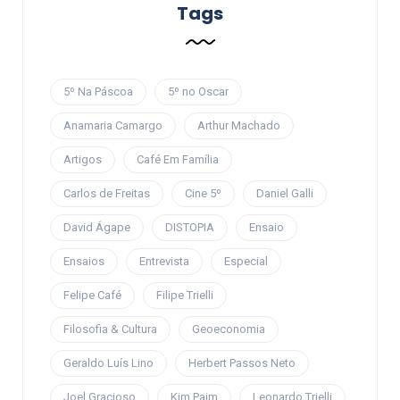
Tags
5º Na Páscoa
5º no Oscar
Anamaria Camargo
Arthur Machado
Artigos
Café Em Família
Carlos de Freitas
Cine 5º
Daniel Galli
David Ágape
DISTOPIA
Ensaio
Ensaios
Entrevista
Especial
Felipe Café
Filipe Trielli
Filosofia & Cultura
Geoeconomia
Geraldo Luís Lino
Herbert Passos Neto
Joel Gracioso
Kim Paim
Leonardo Trielli