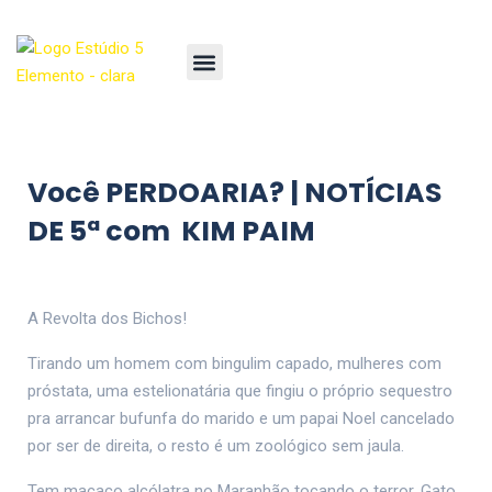
Você PERDOARIA? | NOTÍCIAS
DE 5ª com KIM PAIM
A Revolta dos Bichos!
Tirando um homem com bingulim capado, mulheres com
próstata, uma estelionatária que fingiu o próprio sequestro
pra arrancar bufunfa do marido e um papai Noel cancelado
por ser de direita, o resto é um zoológico sem jaula.
Tem macaco alcólatra no Maranhão tocando o terror. Gato