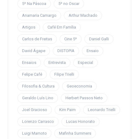
5º Na Páscoa
5º no Oscar
Anamaria Camargo
Arthur Machado
Artigos
Café Em Família
Carlos de Freitas
Cine 5º
Daniel Galli
David Ágape
DISTOPIA
Ensaio
Ensaios
Entrevista
Especial
Felipe Café
Filipe Trielli
Filosofia & Cultura
Geoeconomia
Geraldo Luís Lino
Herbert Passos Neto
Joel Gracioso
Kim Paim
Leonardo Trielli
Lorenzo Carrasco
Lucas Honorato
Luigi Marnoto
Mafinha Summers