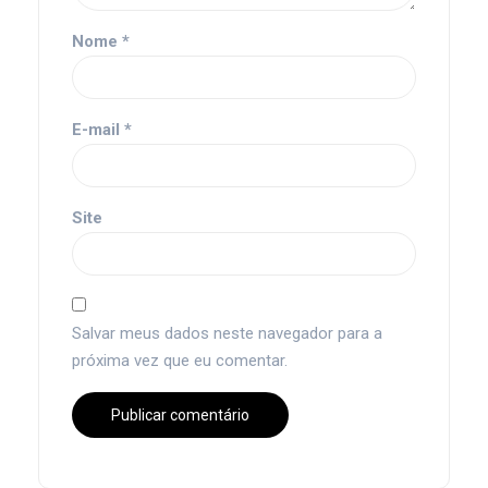
Nome
*
E-mail
*
Site
Salvar meus dados neste navegador para a
próxima vez que eu comentar.