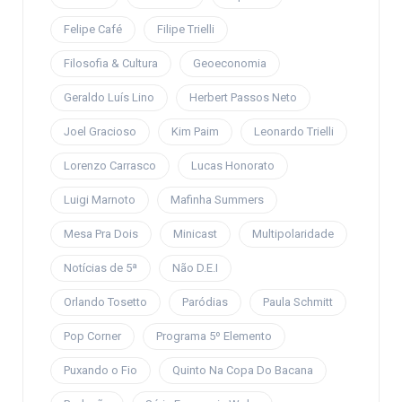
Felipe Café
Filipe Trielli
Filosofia & Cultura
Geoeconomia
Geraldo Luís Lino
Herbert Passos Neto
Joel Gracioso
Kim Paim
Leonardo Trielli
Lorenzo Carrasco
Lucas Honorato
Luigi Marnoto
Mafinha Summers
Mesa Pra Dois
Minicast
Multipolaridade
Notícias de 5ª
Não D.E.I
Orlando Tosetto
Paródias
Paula Schmitt
Pop Corner
Programa 5º Elemento
Puxando o Fio
Quinto Na Copa Do Bacana