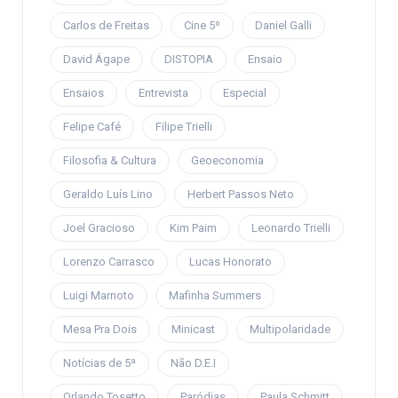
Carlos de Freitas
Cine 5º
Daniel Galli
David Ágape
DISTOPIA
Ensaio
Ensaios
Entrevista
Especial
Felipe Café
Filipe Trielli
Filosofia & Cultura
Geoeconomia
Geraldo Luís Lino
Herbert Passos Neto
Joel Gracioso
Kim Paim
Leonardo Trielli
Lorenzo Carrasco
Lucas Honorato
Luigi Marnoto
Mafinha Summers
Mesa Pra Dois
Minicast
Multipolaridade
Notícias de 5ª
Não D.E.I
Orlando Tosetto
Paródias
Paula Schmitt