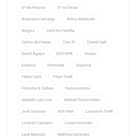
5º Na Páscoa
5º no Oscar
Anamaria Camargo
Arthur Machado
Artigos
Café Em Família
Carlos de Freitas
Cine 5º
Daniel Galli
David Ágape
DISTOPIA
Ensaio
Ensaios
Entrevista
Especial
Felipe Café
Filipe Trielli
Filosofia & Cultura
Geoeconomia
Geraldo Luís Lino
Herbert Passos Neto
Joel Gracioso
Kim Paim
Leonardo Trielli
Lorenzo Carrasco
Lucas Honorato
Luigi Marnoto
Mafinha Summers