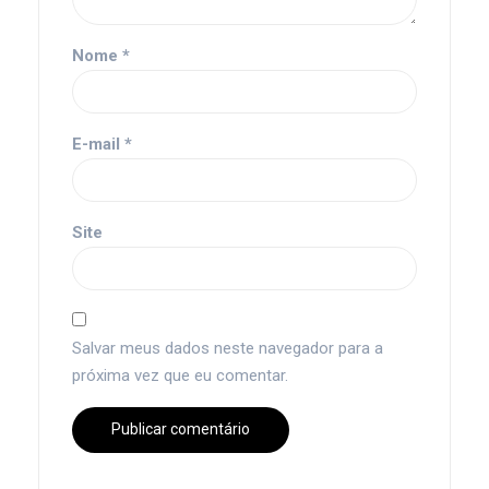
Nome
*
E-mail
*
Site
Salvar meus dados neste navegador para a
próxima vez que eu comentar.