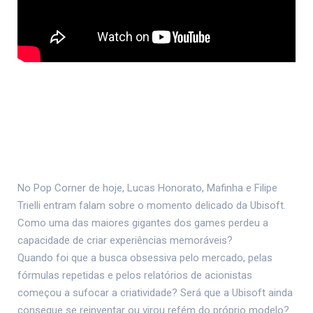
No Pop Corner de hoje, Lucas Honorato, Mafinha e Filipe
Trielli entram falam sobre o momento delicado da Ubisoft.
Como uma das maiores gigantes dos games perdeu a
capacidade de criar experiências memoráveis?
Quando foi que a busca obsessiva pelo mercado, pelas
fórmulas repetidas e pelos relatórios de acionistas
começou a sufocar a criatividade? Será que a Ubisoft ainda
consegue se reinventar ou virou refém do próprio modelo?