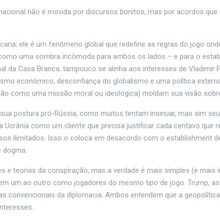
ernacional não é movida por discursos bonitos, mas por acordos qu
ana; ele é um fenômeno global que redefine as regras do jogo ond
aira como uma sombra incômoda para ambos os lados – e para o esta
nal da Casa Branca, tampouco se alinha aos interesses de Vladimir P
atismo econômico, desconfiança do globalismo e uma política extern
 não como uma missão moral ou ideológica) moldam sua visão sobre 
 sua postura pró-Rússia, como muitos tentam insinuar, mas sim se
vê a Ucrânia como um cliente que precisa justificar cada centavo que 
os ilimitados. Isso o coloca em desacordo com o establishment d
e dogma.
es e teorias da conspiração, mas a verdade é mais simples (e mais
hecem um ao outro como jogadores do mesmo tipo de jogo. Trump, 
egras convencionais da diplomacia. Ambos entendem que a geopolític
nteresses.