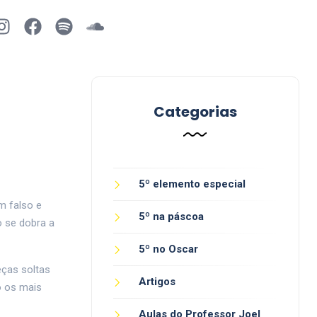
Categorias
5º elemento especial
m falso e
5º na páscoa
o se dobra a
5º no Oscar
eças soltas
Artigos
o os mais
Aulas do Professor Joel