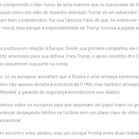
ele compreende o líder russo de uma maneira que os burocratas de 
Rússia como um vilão de desenho animado, Trump vê um adversário 
m bem estabelecidos. Daí sua famosa frase de que, se estivesse 
or moral, mas porque a imprevisibilidade de Trump tornava a jogada a
a postura em relação à Europa. Desde sua primeira campanha, ele cr
 americano para sua defesa. Para Trump, o apoio irrestrito dos E
o assumirem sua parte na conta.
 se os europeus acreditam que a Rússia é uma ameaça existencial
iocínio não apenas desafia a estrutura da OTAN, mas também ameaç
Mundial: a garantia de segurança incondicional aos aliados.
tensa sobre os europeus para que assumam um papel maior na gu
tinuar despejando bilhões na Ucrânia sem um plano claro de vitór
nsacional.
m encontro entre aliados, mas um choque frontal entre duas realid