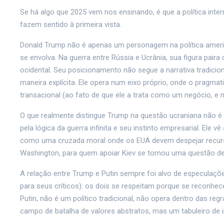
Se há algo que 2025 vem nos ensinando, é que a política int
fazem sentido à primeira vista.
Donald Trump não é apenas um personagem na política americ
se envolva. Na guerra entre Rússia e Ucrânia, sua figura p
ocidental. Seu posicionamento não segue a narrativa tradicio
maneira explícita. Ele opera num eixo próprio, onde o pragm
transacional (ao fato de que ele a trata como um negócio, e
O que realmente distingue Trump na questão ucraniana não é
pela lógica da guerra infinita e seu instinto empresarial. Ele 
como uma cruzada moral onde os EUA devem despejar recurs
Washington, para quem apoiar Kiev se tornou uma questão d
A relação entre Trump e Putin sempre foi alvo de especulaçõ
para seus críticos): os dois se respeitam porque se recon
Putin, não é um político tradicional, não opera dentro das r
campo de batalha de valores abstratos, mas um tabuleiro de i