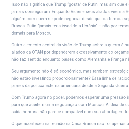
Isso não significa que Trump “gosta” de Putin, mas sim que 
jamais conseguiram. Enquanto Biden e seus aliados veem a 
alguém com quem se pode negociar desde que os termos seja
Branca, Putin “jamais teria invadido a Ucrânia” – não por tem
demais para Moscou.
Outro elemento central da visão de Trump sobre a guerra é su
aliados da OTAN por dependerem excessivamente do orçamento
não faz sentido enquanto países como Alemanha e França nã
Seu argumento não é só econômico, mas também estratégico:
não estão investindo proporcionalmente? Essa linha de rac
pilares da política externa americana desde a Segunda Guerra 
Com Trump agora no poder, podemos esperar uma pressão in
para que aceitem uma negociação com Moscou. A ideia de con
saída honrosa não parece compatível com sua abordagem tra
O que aconteceu na reunião na Casa Branca não foi apenas u