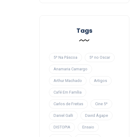
Tags
5º Na Páscoa
5º no Oscar
Anamaria Camargo
Arthur Machado
Artigos
Café Em Família
Carlos de Freitas
Cine 5º
Daniel Galli
David Ágape
DISTOPIA
Ensaio