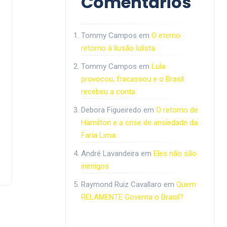
Comentários
Tommy Campos
em
O eterno
retorno à ilusão lulista
Tommy Campos
em
Lula
provocou, fracassou e o Brasil
recebeu a conta
Debora Figueiredo
em
O retorno de
Hamilton e a crise de ansiedade da
Faria Lima
André Lavandeira
em
Eles não são
inimigos
Raymond Ruiz Cavallaro
em
Quem
RELAMENTE Governa o Brasil?