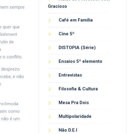
Gracioso
e nem sempre
Café em Família
e quer que
Cine 5º
blishment
utin de
DISTOPIA (Série)
a
o conflito.
Ensaios 5º elemento
u desprezo
Entrevistas
recebe, e não
e
Filosofia & Cultura
Mesa Pra Dois
 incômoda
assim como
Multipolaridade
a não é um
Não D.E.I