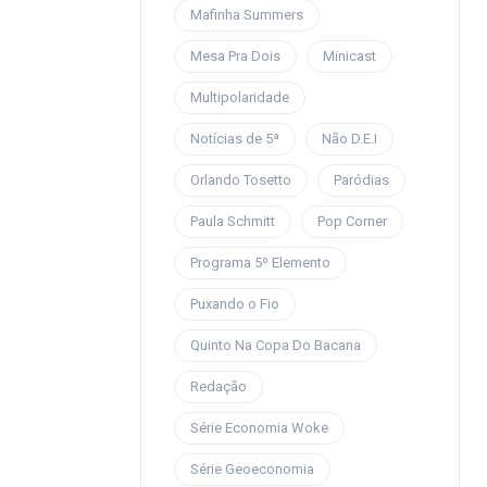
Mafinha Summers
Mesa Pra Dois
Minicast
Multipolaridade
Notícias de 5ª
Não D.E.I
Orlando Tosetto
Paródias
Paula Schmitt
Pop Corner
Programa 5º Elemento
Puxando o Fio
Quinto Na Copa Do Bacana
Redação
Série Economia Woke
Série Geoeconomia