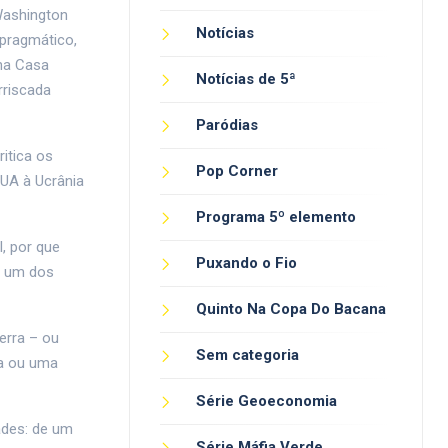
Washington
Notícias
pragmático,
na Casa
Notícias de 5ª
rriscada
Paródias
itica os
Pop Corner
UA à Ucrânia
Programa 5º elemento
, por que
Puxando o Fio
a um dos
Quinto Na Copa Do Bacana
erra – ou
Sem categoria
ia ou uma
Série Geoeconomia
ades: de um
Série Máfia Verde