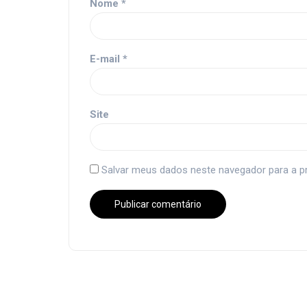
Nome
*
E-mail
*
Site
Salvar meus dados neste navegador para a p