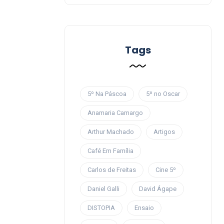
Tags
5º Na Páscoa
5º no Oscar
Anamaria Camargo
Arthur Machado
Artigos
Café Em Família
Carlos de Freitas
Cine 5º
Daniel Galli
David Ágape
DISTOPIA
Ensaio