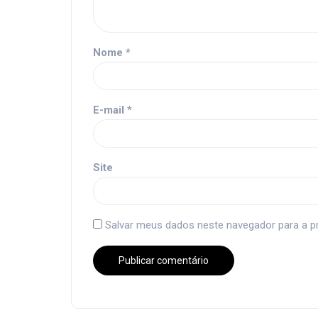
Nome
*
E-mail
*
Site
Salvar meus dados neste navegador para a p