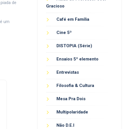
 piada de
Gracioso
Café em Família
 é um
Cine 5º
DISTOPIA (Série)
Ensaios 5º elemento
Entrevistas
Filosofia & Cultura
Mesa Pra Dois
Multipolaridade
Não D.E.I