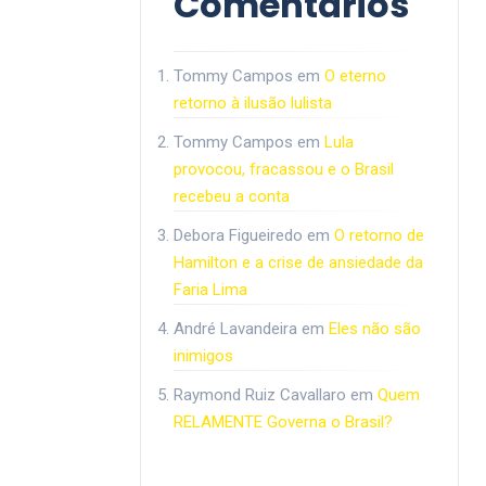
Comentários
Tommy Campos
em
O eterno
retorno à ilusão lulista
Tommy Campos
em
Lula
provocou, fracassou e o Brasil
recebeu a conta
Debora Figueiredo
em
O retorno de
Hamilton e a crise de ansiedade da
Faria Lima
André Lavandeira
em
Eles não são
inimigos
Raymond Ruiz Cavallaro
em
Quem
RELAMENTE Governa o Brasil?