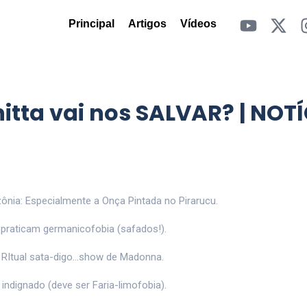
Principal
Artigos
Vídeos
itta vai nos SALVAR? | NOT
nia: Especialmente a Onça Pintada no Pirarucu.
s praticam germanicofobia (safados!).
o RItual sata-digo…show de Madonna.
indignado (deve ser Faria-limofobia).