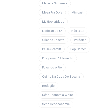
Mafinha Summers
Mesa Pra Dois
Minicast
Multipolaridade
Notícias de 5ª
Não D.E.I
Orlando Tosetto
Paródias
Paula Schmitt
Pop Corner
Programa 5º Elemento
Puxando o Fio
Quinto Na Copa Do Bacana
Redação
Série Economia Woke
Série Geoeconomia