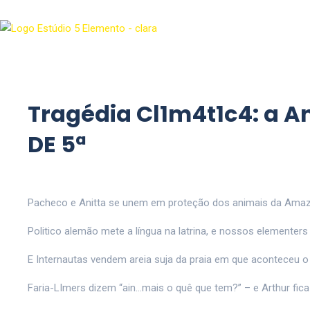
Tragédia Cl1m4t1c4: a An
DE 5ª
Pacheco e Anitta se unem em proteção dos animais da Amazô
Politico alemão mete a língua na latrina, e nossos elementer
E Internautas vendem areia suja da praia em que aconteceu 
Faria-LImers dizem “ain…mais o quê que tem?” – e Arthur fica 