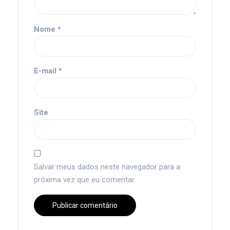
Nome
*
E-mail
*
Site
Salvar meus dados neste navegador para a
próxima vez que eu comentar.