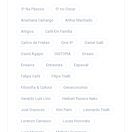
5º Na Páscoa
5º no Oscar
Anamaria Camargo
Arthur Machado
Artigos
Café Em Família
Carlos de Freitas
Cine 5º
Daniel Galli
David Ágape
DISTOPIA
Ensaio
Ensaios
Entrevista
Especial
Felipe Café
Filipe Trielli
Filosofia & Cultura
Geoeconomia
Geraldo Luís Lino
Herbert Passos Neto
Joel Gracioso
Kim Paim
Leonardo Trielli
Lorenzo Carrasco
Lucas Honorato