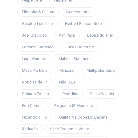
Felipe Café
Filipe Trielli
Filosofia & Cultura
Geoeconomia
Geraldo Luís Lino
Herbert Passos Neto
Joel Gracioso
Kim Paim
Leonardo Trielli
Lorenzo Carrasco
Lucas Honorato
Luigi Marnoto
Mafinha Summers
Mesa Pra Dois
Minicast
Multipolaridade
Notícias de 5ª
Não D.E.I
Orlando Tosetto
Paródias
Paula Schmitt
Pop Corner
Programa 5º Elemento
Puxando o Fio
Quinto Na Copa Do Bacana
Redação
Série Economia Woke