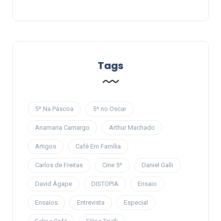
Tags
5º Na Páscoa
5º no Oscar
Anamaria Camargo
Arthur Machado
Artigos
Café Em Família
Carlos de Freitas
Cine 5º
Daniel Galli
David Ágape
DISTOPIA
Ensaio
Ensaios
Entrevista
Especial