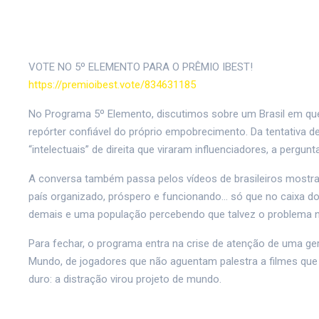
VOTE NO 5º ELEMENTO PARA O PRÊMIO IBEST!
https://premioibest.vote/834631185
No Programa 5º Elemento, discutimos sobre um Brasil em que a
repórter confiável do próprio empobrecimento. Da tentativa de
“intelectuais” de direita que viraram influenciadores, a pergu
A conversa também passa pelos vídeos de brasileiros mostra
país organizado, próspero e funcionando… só que no caixa d
demais e uma população percebendo que talvez o problema não
Para fechar, o programa entra na crise de atenção de uma ger
Mundo, de jogadores que não aguentam palestra a filmes que 
duro: a distração virou projeto de mundo.