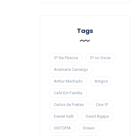
Tags
5º Na Páscoa
5º no Oscar
Anamaria Camargo
Arthur Machado
Artigos
Café Em Família
Carlos de Freitas
Cine 5º
Daniel Galli
David Ágape
DISTOPIA
Ensaio