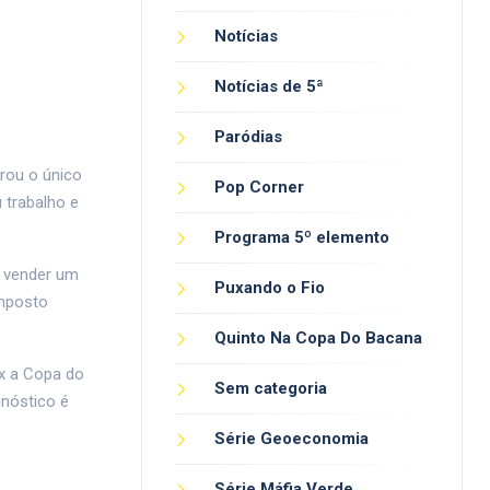
Notícias
Notícias de 5ª
Paródias
irou o único
Pop Corner
 trabalho e
Programa 5º elemento
a vender um
Puxando o Fio
imposto
Quinto Na Copa Do Bacana
ix a Copa do
Sem categoria
gnóstico é
Série Geoeconomia
Série Máfia Verde