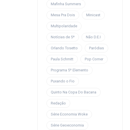
Mafinha Summers
Mesa Pra Dois
Minicast
Multipolaridade
Notícias de 5ª
Não D.E.I
Orlando Tosetto
Paródias
Paula Schmitt
Pop Corner
Programa 5º Elemento
Puxando o Fio
Quinto Na Copa Do Bacana
Redação
Série Economia Woke
Série Geoeconomia