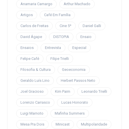
Anamaria Camargo
Arthur Machado
Artigos
Café Em Família
Carlos de Freitas
Cine 5º
Daniel Galli
David Ágape
DISTOPIA
Ensaio
Ensaios
Entrevista
Especial
Felipe Café
Filipe Trielli
Filosofia & Cultura
Geoeconomia
Geraldo Luís Lino
Herbert Passos Neto
Joel Gracioso
Kim Paim
Leonardo Trielli
Lorenzo Carrasco
Lucas Honorato
Luigi Marnoto
Mafinha Summers
Mesa Pra Dois
Minicast
Multipolaridade