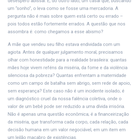
desespero abissal. E, do outro lado, um casal que, buscando
um “sonho”, o leva como se fosse uma mercadoria. A
pergunta não é mais sobre quem está certo ou errado –
pois todos estão fortemente errados. A questão que nos
assombra é: como chegamos a esse abismo?
A mãe que vendeu seu filho estava endividada com um
agiota. Antes de qualquer julgamento moral, precisamos
olhar com honestidade para a realidade brasileira: quantas
mães hoje vivem reféns da miséria, da fome e da violência
silenciosa da pobreza? Quantas enfrentam a maternidade
como um campo de batalha sem abrigo, sem rede de apoio,
sem esperança? Este caso não é um incidente isolado; é
um diagnóstico cruel da nossa falência coletiva, onde o
valor de um bebê pode ser reduzido a uma dívida irrisória.
Não é apenas uma questão econômica; é a financeirização
da miséria, que transforma cada corpo, cada relação, cada
decisão humana em um valor negociável, em um item em
um leilão macabro de existências.