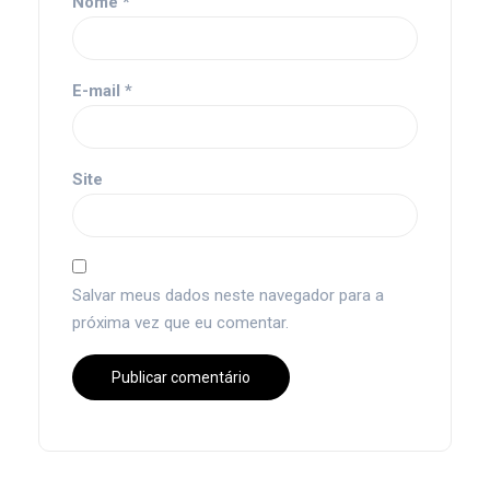
Nome
*
E-mail
*
Site
Salvar meus dados neste navegador para a
próxima vez que eu comentar.