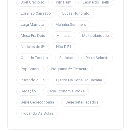
Joel Gracioso
Kim Paim
Leonardo Trielli
Lorenzo Carrasco
Lucas Honorato
Luigi Marnoto
Mafinha Summers
Mesa Pra Dois
Minicast
Multipolaridade
Notícias de 5ª
Não D.E.I
Orlando Tosetto
Paródias
Paula Schmitt
Pop Corner
Programa 5º Elemento
Puxando o Fio
Quinto Na Copa Do Bacana
Redação
Série Economia Woke
Série Geoeconomia
Série Sete Pecados
Trocando As Bolas