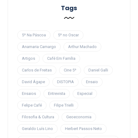
Tags
5º Na Páscoa
5º no Oscar
Anamaria Camargo
Arthur Machado
Artigos
Café Em Família
Carlos de Freitas
Cine 5º
Daniel Galli
David Ágape
DISTOPIA
Ensaio
Ensaios
Entrevista
Especial
Felipe Café
Filipe Trielli
Filosofia & Cultura
Geoeconomia
Geraldo Luís Lino
Herbert Passos Neto