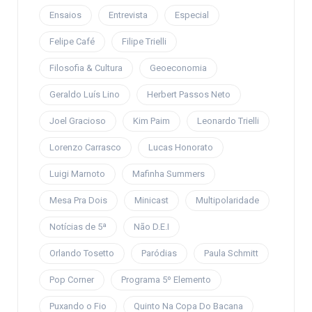
Ensaios
Entrevista
Especial
Felipe Café
Filipe Trielli
Filosofia & Cultura
Geoeconomia
Geraldo Luís Lino
Herbert Passos Neto
Joel Gracioso
Kim Paim
Leonardo Trielli
Lorenzo Carrasco
Lucas Honorato
Luigi Marnoto
Mafinha Summers
Mesa Pra Dois
Minicast
Multipolaridade
Notícias de 5ª
Não D.E.I
Orlando Tosetto
Paródias
Paula Schmitt
Pop Corner
Programa 5º Elemento
Puxando o Fio
Quinto Na Copa Do Bacana