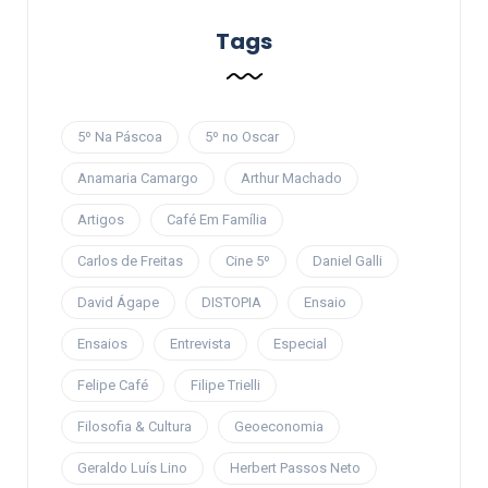
Tags
5º Na Páscoa
5º no Oscar
Anamaria Camargo
Arthur Machado
Artigos
Café Em Família
Carlos de Freitas
Cine 5º
Daniel Galli
David Ágape
DISTOPIA
Ensaio
Ensaios
Entrevista
Especial
Felipe Café
Filipe Trielli
Filosofia & Cultura
Geoeconomia
Geraldo Luís Lino
Herbert Passos Neto