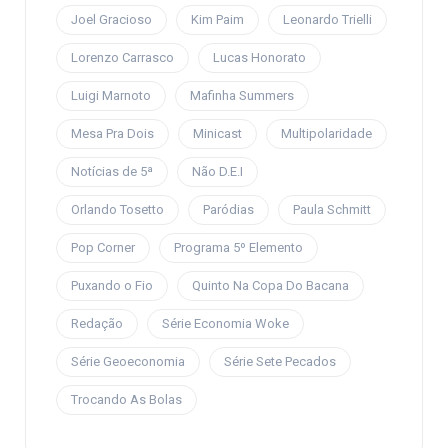
Joel Gracioso
Kim Paim
Leonardo Trielli
Lorenzo Carrasco
Lucas Honorato
Luigi Marnoto
Mafinha Summers
Mesa Pra Dois
Minicast
Multipolaridade
Notícias de 5ª
Não D.E.I
Orlando Tosetto
Paródias
Paula Schmitt
Pop Corner
Programa 5º Elemento
Puxando o Fio
Quinto Na Copa Do Bacana
Redação
Série Economia Woke
Série Geoeconomia
Série Sete Pecados
Trocando As Bolas