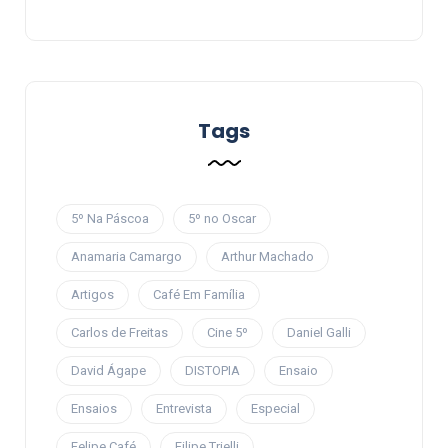
Tags
5º Na Páscoa
5º no Oscar
Anamaria Camargo
Arthur Machado
Artigos
Café Em Família
Carlos de Freitas
Cine 5º
Daniel Galli
David Ágape
DISTOPIA
Ensaio
Ensaios
Entrevista
Especial
Felipe Café
Filipe Trielli