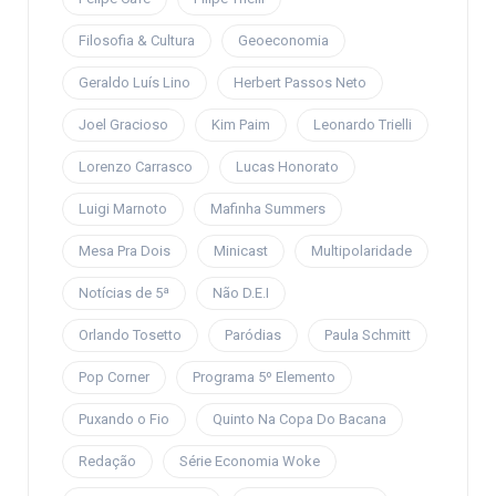
Filosofia & Cultura
Geoeconomia
Geraldo Luís Lino
Herbert Passos Neto
Joel Gracioso
Kim Paim
Leonardo Trielli
Lorenzo Carrasco
Lucas Honorato
Luigi Marnoto
Mafinha Summers
Mesa Pra Dois
Minicast
Multipolaridade
Notícias de 5ª
Não D.E.I
Orlando Tosetto
Paródias
Paula Schmitt
Pop Corner
Programa 5º Elemento
Puxando o Fio
Quinto Na Copa Do Bacana
Redação
Série Economia Woke