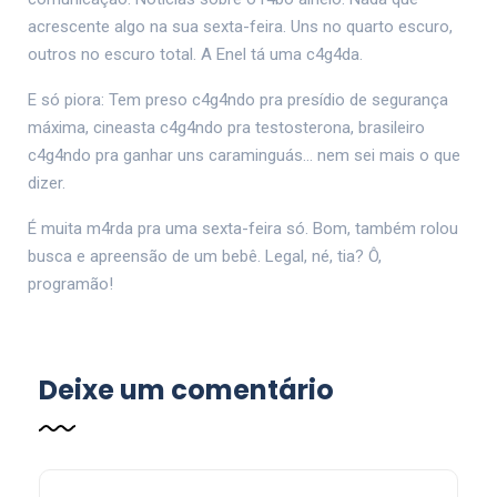
acrescente algo na sua sexta-feira. Uns no quarto escuro,
outros no escuro total. A Enel tá uma c4g4da.
E só piora: Tem preso c4g4ndo pra presídio de segurança
máxima, cineasta c4g4ndo pra testosterona, brasileiro
c4g4ndo pra ganhar uns caraminguás… nem sei mais o que
dizer.
É muita m4rda pra uma sexta-feira só. Bom, também rolou
busca e apreensão de um bebê. Legal, né, tia? Ô,
programão!
Deixe um comentário