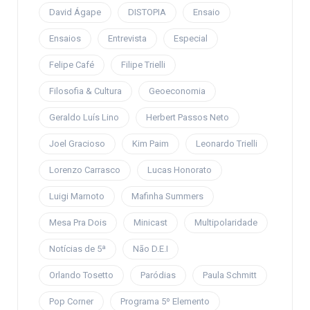
David Ágape
DISTOPIA
Ensaio
Ensaios
Entrevista
Especial
Felipe Café
Filipe Trielli
Filosofia & Cultura
Geoeconomia
Geraldo Luís Lino
Herbert Passos Neto
Joel Gracioso
Kim Paim
Leonardo Trielli
Lorenzo Carrasco
Lucas Honorato
Luigi Marnoto
Mafinha Summers
Mesa Pra Dois
Minicast
Multipolaridade
Notícias de 5ª
Não D.E.I
Orlando Tosetto
Paródias
Paula Schmitt
Pop Corner
Programa 5º Elemento