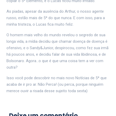
copiar o 5º Elemento, e o Lucas ficou muito irritado.
As piadas, apesar da ausência do Arthur, o nosso agente
russo, estão mais de 5ª do que nunca. E com isso, para a
minha tristeza, o Lucas fica muito feliz.
O homem mais velho do mundo revelou o segredo de sua
longa vida, a mídia decidiu que chamar doença de doença é
ofensivo, e o Sandy&Junior, despirocou, como fez sua irmã
há poucos anos, e decidiu falar de sua vida libidinosa, e de
Bolsonaro. Agora…o que é que uma coisa tem a ver com
outra?
Isso você pode descobrir no mais novo Notícias de 5ª que
acaba de ir pro ar. Não Perca! (ou perca, porque ninguém
merece ouvir a risada desse sujeito toda sexta)
Deixe um comentário