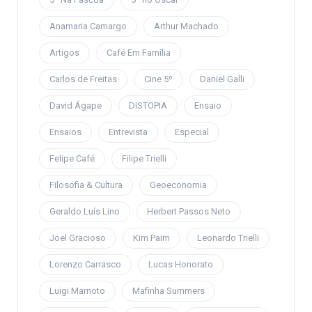
Anamaria Camargo
Arthur Machado
Artigos
Café Em Família
Carlos de Freitas
Cine 5º
Daniel Galli
David Ágape
DISTOPIA
Ensaio
Ensaios
Entrevista
Especial
Felipe Café
Filipe Trielli
Filosofia & Cultura
Geoeconomia
Geraldo Luís Lino
Herbert Passos Neto
Joel Gracioso
Kim Paim
Leonardo Trielli
Lorenzo Carrasco
Lucas Honorato
Luigi Marnoto
Mafinha Summers