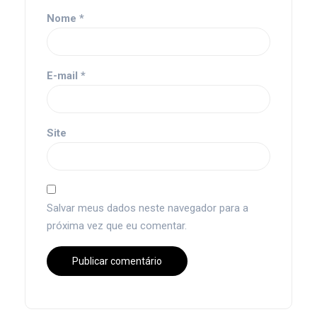
Nome
*
E-mail
*
Site
Salvar meus dados neste navegador para a
próxima vez que eu comentar.