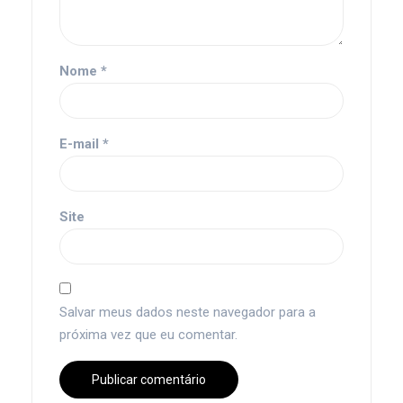
Nome
*
E-mail
*
Site
Salvar meus dados neste navegador para a
próxima vez que eu comentar.