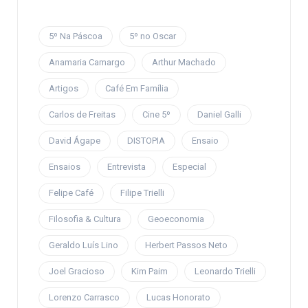
5º Na Páscoa
5º no Oscar
Anamaria Camargo
Arthur Machado
Artigos
Café Em Família
Carlos de Freitas
Cine 5º
Daniel Galli
David Ágape
DISTOPIA
Ensaio
Ensaios
Entrevista
Especial
Felipe Café
Filipe Trielli
Filosofia & Cultura
Geoeconomia
Geraldo Luís Lino
Herbert Passos Neto
Joel Gracioso
Kim Paim
Leonardo Trielli
Lorenzo Carrasco
Lucas Honorato