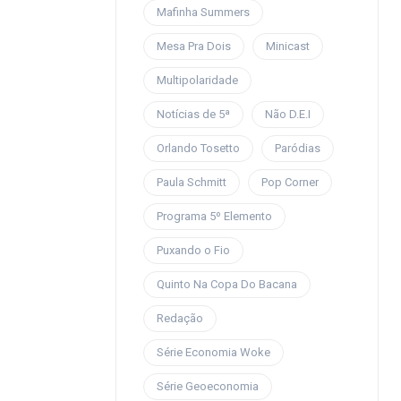
Mafinha Summers
Mesa Pra Dois
Minicast
Multipolaridade
Notícias de 5ª
Não D.E.I
Orlando Tosetto
Paródias
Paula Schmitt
Pop Corner
Programa 5º Elemento
Puxando o Fio
Quinto Na Copa Do Bacana
Redação
Série Economia Woke
Série Geoeconomia