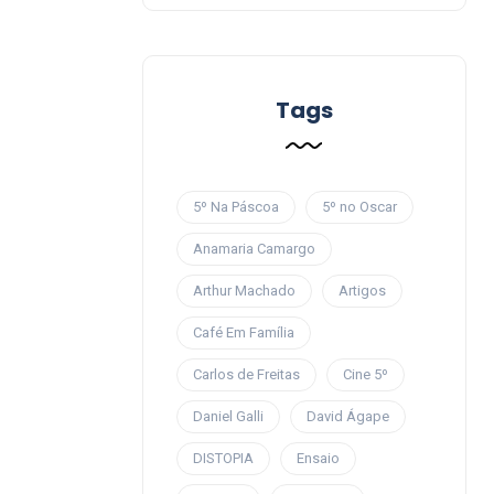
Tags
5º Na Páscoa
5º no Oscar
Anamaria Camargo
Arthur Machado
Artigos
Café Em Família
Carlos de Freitas
Cine 5º
Daniel Galli
David Ágape
DISTOPIA
Ensaio