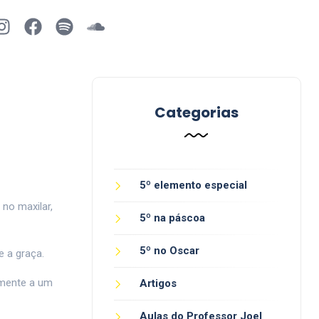
Categorias
5º elemento especial
 no maxilar,
5º na páscoa
5º no Oscar
e a graça.
amente a um
Artigos
Aulas do Professor Joel