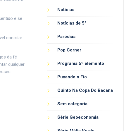
Notícias
sentido é se
Notícias de 5ª
Paródias
el conciliar
Pop Corner
gos da fé
Programa 5º elemento
tar qualquer
resses
Puxando o Fio
Quinto Na Copa Do Bacana
Sem categoria
Série Geoeconomia
Série Máfia Verde