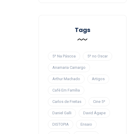
Tags
5º Na Páscoa
5º no Oscar
Anamaria Camargo
Arthur Machado
Artigos
Café Em Família
Carlos de Freitas
Cine 5º
Daniel Galli
David Ágape
DISTOPIA
Ensaio