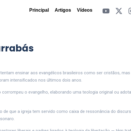
Principal
Artigos
Vídeos
arrabás
a tentam ensinar aos evangélicos brasileiros como ser cristãos, ma
foram intensificados nos últimos dois anos.
o corrompeu o evangelho, elaborando uma teologia original ou ado
o de que a igreja tem servido como caixa de ressonância do discur
lsonaro.
tores liberais e padres ligados à teologia da libertação — têm tr