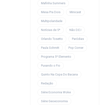
Mafinha Summers
Mesa Pra Dois
Minicast
Multipolaridade
Notícias de 5ª
Não D.E.I
Orlando Tosetto
Paródias
Paula Schmitt
Pop Corner
Programa 5º Elemento
Puxando o Fio
Quinto Na Copa Do Bacana
Redação
Série Economia Woke
Série Geoeconomia