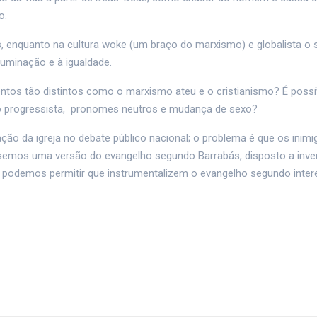
o.
s, enquanto na cultura woke (um braço do marxismo) e globalista o 
uminação e à igualdade.
ntos tão distintos como o marxismo ateu e o cristianismo? É possív
mo progressista, pronomes neutros e mudança de sexo?
ão da igreja no debate público nacional; o problema é que os inimi
semos uma versão do evangelho segundo Barrabás, disposto a inven
o podemos permitir que instrumentalizem o evangelho segundo inte