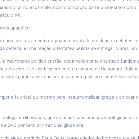
lsonarismo como escândalo, como corrupção da fé ou mesmo como
 século XX.
 preocupações?
, não é um movimento dogmático envolvido em densos debates inte
a certeza, é uma reação à tentativa petista de entregar o Brasil ao 
um movimento político cristão, doutrinariamente orientado fundam
os se refugiem e se identifiquem com o discurso de Bolsonaro. Bolson
a sido a primeira vez que um movimento político discute demandas
per a fé cristã ou mesmo para instrumentalizar igrejas e colocar
teologia da libertação, que colocam suas crenças ideológicas acim
e pelo conceito civilizacional globalista.
o da vida a partir de Deus. Deus, como criador do homem e causa d