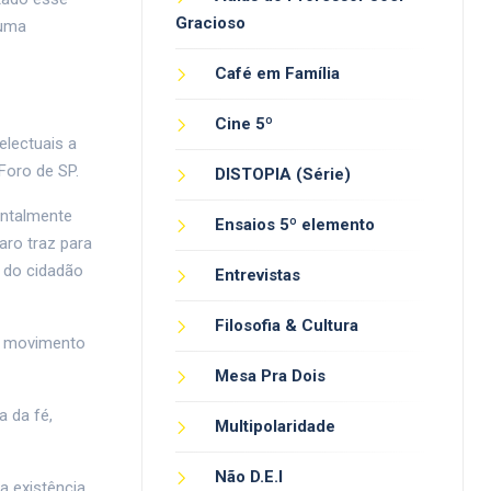
Gracioso
 uma
Café em Família
Cine 5º
lectuais a
Foro de SP.
DISTOPIA (Série)
entalmente
Ensaios 5º elemento
aro traz para
 do cidadão
Entrevistas
Filosofia & Cultura
 o movimento
Mesa Pra Dois
a da fé,
Multipolaridade
Não D.E.I
a existência