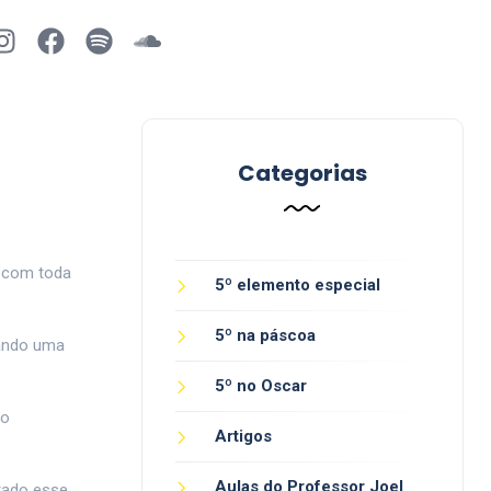
Categorias
s com toda
5º elemento especial
5º na páscoa
tando uma
5º no Oscar
so
Artigos
Aulas do Professor Joel
atado esse