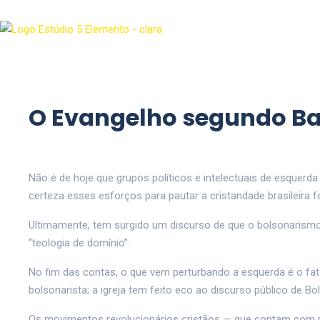
O Evangelho segundo B
Não é de hoje que grupos políticos e intelectuais de esquerd
certeza esses esforços para pautar a cristandade brasileira 
Ultimamente, tem surgido um discurso de que o bolsonarism
“teologia de domínio”.
No fim das contas, o que vem perturbando a esquerda é o fat
bolsonarista; a igreja tem feito eco ao discurso público de Bo
Os movimentos revolucionários cristãos — que contam com pas