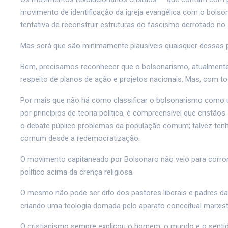
movimento de identificação da igreja evangélica com o bo
tentativa de reconstruir estruturas do fascismo derrotado no
Mas será que são minimamente plausíveis quaisquer dessas
Bem, precisamos reconhecer que o bolsonarismo, atualmente
respeito de planos de ação e projetos nacionais. Mas, com tod
Por mais que não há como classificar o bolsonarismo como 
por princípios de teoria política, é compreensível que cristã
o debate público problemas da população comum; talvez tenh
comum desde a redemocratização.
O movimento capitaneado por Bolsonaro não veio para corrom
político acima da crença religiosa.
O mesmo não pode ser dito dos pastores liberais e padres da 
criando uma teologia domada pelo aparato conceitual marxista 
O cristianismo sempre explicou o homem, o mundo e o sentid