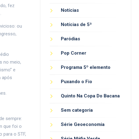
do, fez
Notícias
.
Notícias de 5ª
vicioso: ou
ngresso,
Paródias
Pop Corner
médio
os no meio,
Programa 5º elemento
lismo” e
a após
Puxando o Fio
nes.
Quinto Na Copa Do Bacana
Sem categoria
de sempre:
Série Geoeconomia
m que foi o
o para o STF,
Série Máfia Verde