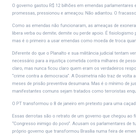
O governo gastou R$ 12 bilhões em emendas parlamentares em 
promessas, pressionou e ameaçou. Não adiantou. O fracasso 
Como as emendas não funcionaram, as ameaças de exonerações
libera verba ou demite; demite ou perde apoio. É fisiologismo
mas é o primeiro a usar emendas como moeda de troca quan
Diferente do que o Planalto e sua militância judicial tentam 
necessário para a injustiça cometida contra milhares de pess
claro, mas nunca ficou claro quem eram os verdadeiros resp
“crime contra a democracia”. A Dosimetria não traz de volta 
meses de prisão preventiva desumana. Mas é o mínimo de justi
manifestantes comuns sejam tratados como terroristas enqua
O PT transformou o 8 de janeiro em pretexto para uma caçada 
Essas derrotas são o retrato de um governo que chegou ao 
“Congresso inimigo do povo”. Acusam os parlamentares de tu
próprio governo que transformou Brasília numa feira de emen