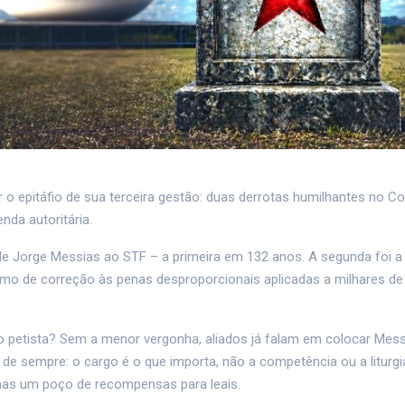
 o epitáfio de sua terceira gestão: duas derrotas humilhantes no C
nda autoritária.
o de Jorge Messias ao STF – a primeira em 132 anos. A segunda foi 
nimo de correção às penas desproporcionais aplicadas a milhares de
ação petista? Sem a menor vergonha, aliados já falam em colocar Mes
T de sempre: o cargo é o que importa, não a competência ou a liturgi
 mas um poço de recompensas para leais.