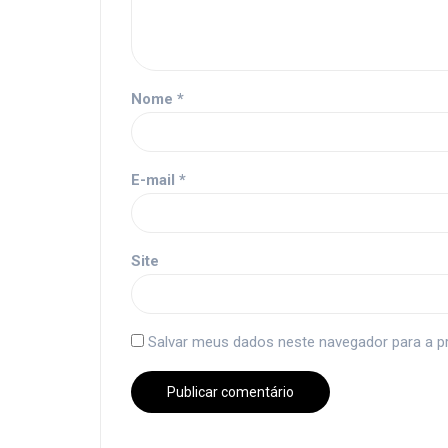
Nome
*
E-mail
*
Site
Salvar meus dados neste navegador para a p