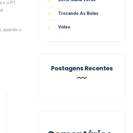
la e o PT
na
Trocando As Bolas
Vídeo
e, quando o
Postagens Recentes