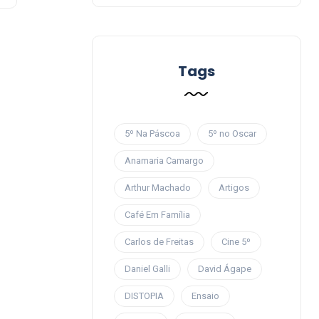
Tags
5º Na Páscoa
5º no Oscar
Anamaria Camargo
Arthur Machado
Artigos
Café Em Família
Carlos de Freitas
Cine 5º
Daniel Galli
David Ágape
DISTOPIA
Ensaio