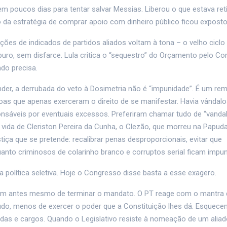
poucos dias para tentar salvar Messias. Liberou o que estava reti
da estratégia de comprar apoio com dinheiro público ficou exposto
 de indicados de partidos aliados voltam à tona – o velho ciclo 
 puro, sem disfarce. Lula critica o “sequestro” do Orçamento pelo Co
do precisa.
vender, a derrubada do veto à Dosimetria não é “impunidade”. É um re
oas que apenas exerceram o direito de se manifestar. Havia vândal
onsáveis por eventuais excessos. Preferiram chamar tudo de “vanda
a vida de Cleriston Pereira da Cunha, o Clezão, que morreu na Papud
ça que se pretende: recalibrar penas desproporcionais, evitar que
nto criminosos de colarinho branco e corruptos serial ficam impu
política seletiva. Hoje o Congresso disse basta a esse exagero.
fim antes mesmo de terminar o mandato. O PT reage com o mantra 
do, menos de exercer o poder que a Constituição lhes dá. Esquece
das e cargos. Quando o Legislativo resiste à nomeação de um aliad