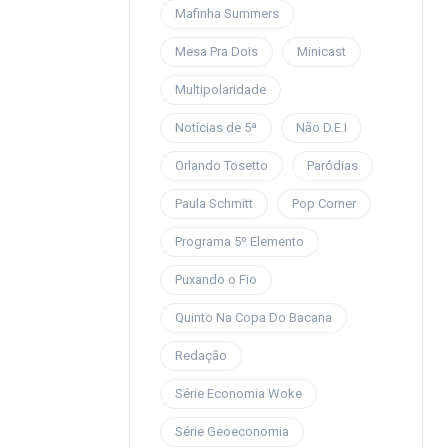
Mafinha Summers
Mesa Pra Dois
Minicast
Multipolaridade
Notícias de 5ª
Não D.E.I
Orlando Tosetto
Paródias
Paula Schmitt
Pop Corner
Programa 5º Elemento
Puxando o Fio
Quinto Na Copa Do Bacana
Redação
Série Economia Woke
Série Geoeconomia