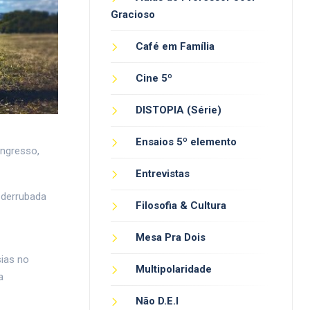
Gracioso
Café em Família
Cine 5º
DISTOPIA (Série)
Ensaios 5º elemento
ongresso,
Entrevistas
a derrubada
Filosofia & Cultura
Mesa Pra Dois
sias no
Multipolaridade
a
Não D.E.I