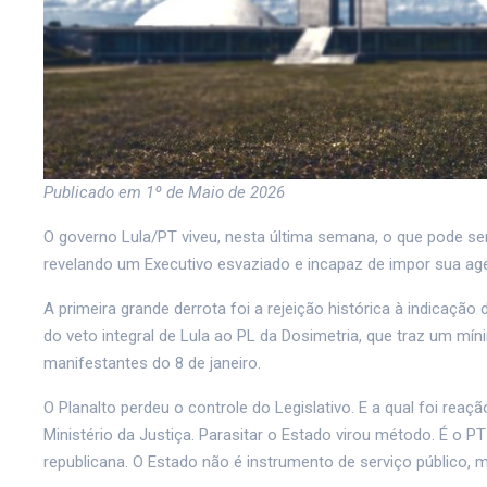
Publicado em 1º de Maio de 2026
O governo Lula/PT viveu, nesta última semana, o que pode ser
revelando um Executivo esvaziado e incapaz de impor sua age
A primeira grande derrota foi a rejeição histórica à indicaçã
do veto integral de Lula ao PL da Dosimetria, que traz um mí
manifestantes do 8 de janeiro.
O Planalto perdeu o controle do Legislativo. E a qual foi re
Ministério da Justiça. Parasitar o Estado virou método. É o P
republicana. O Estado não é instrumento de serviço público,