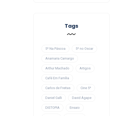
Tags
5º Na Páscoa
5º no Oscar
Anamaria Camargo
Arthur Machado
Artigos
Café Em Família
Carlos de Freitas
Cine 5º
Daniel Galli
David Ágape
DISTOPIA
Ensaio