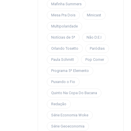
Mafinha Summers
Mesa Pra Dois
Minicast
Multipolaridade
Notícias de 5ª
Não D.E.I
Orlando Tosetto
Paródias
Paula Schmitt
Pop Corner
Programa 5º Elemento
Puxando o Fio
Quinto Na Copa Do Bacana
Redação
Série Economia Woke
Série Geoeconomia