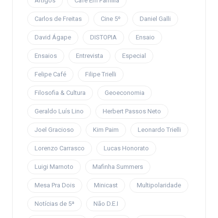
Artigos
Café Em Família
Carlos de Freitas
Cine 5º
Daniel Galli
David Ágape
DISTOPIA
Ensaio
Ensaios
Entrevista
Especial
Felipe Café
Filipe Trielli
Filosofia & Cultura
Geoeconomia
Geraldo Luís Lino
Herbert Passos Neto
Joel Gracioso
Kim Paim
Leonardo Trielli
Lorenzo Carrasco
Lucas Honorato
Luigi Marnoto
Mafinha Summers
Mesa Pra Dois
Minicast
Multipolaridade
Notícias de 5ª
Não D.E.I