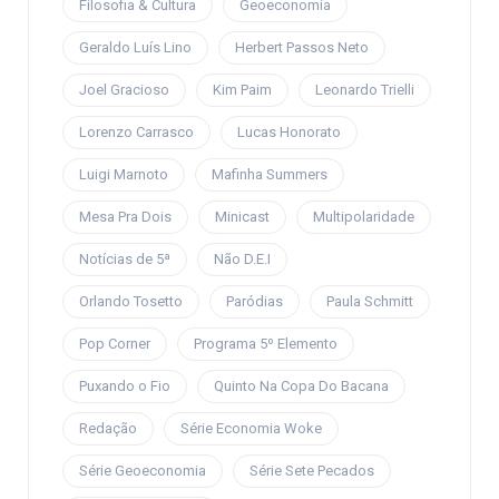
Filosofia & Cultura
Geoeconomia
Geraldo Luís Lino
Herbert Passos Neto
Joel Gracioso
Kim Paim
Leonardo Trielli
Lorenzo Carrasco
Lucas Honorato
Luigi Marnoto
Mafinha Summers
Mesa Pra Dois
Minicast
Multipolaridade
Notícias de 5ª
Não D.E.I
Orlando Tosetto
Paródias
Paula Schmitt
Pop Corner
Programa 5º Elemento
Puxando o Fio
Quinto Na Copa Do Bacana
Redação
Série Economia Woke
Série Geoeconomia
Série Sete Pecados