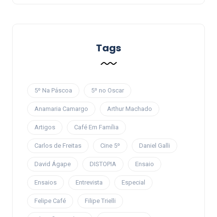
Tags
5º Na Páscoa
5º no Oscar
Anamaria Camargo
Arthur Machado
Artigos
Café Em Família
Carlos de Freitas
Cine 5º
Daniel Galli
David Ágape
DISTOPIA
Ensaio
Ensaios
Entrevista
Especial
Felipe Café
Filipe Trielli