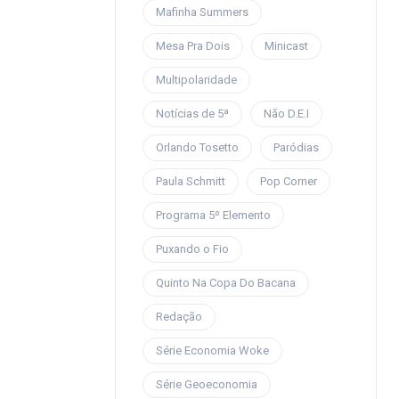
Mafinha Summers
Mesa Pra Dois
Minicast
Multipolaridade
Notícias de 5ª
Não D.E.I
Orlando Tosetto
Paródias
Paula Schmitt
Pop Corner
Programa 5º Elemento
Puxando o Fio
Quinto Na Copa Do Bacana
Redação
Série Economia Woke
Série Geoeconomia