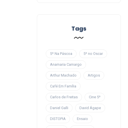
Tags
5º Na Páscoa
5º no Oscar
Anamaria Camargo
Arthur Machado
Artigos
Café Em Família
Carlos de Freitas
Cine 5º
Daniel Galli
David Ágape
DISTOPIA
Ensaio