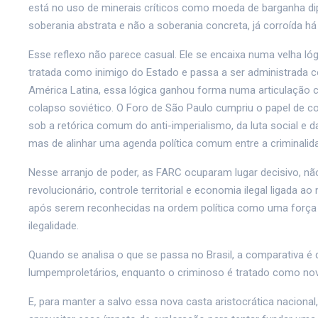
está no uso de minerais críticos como moeda de barganha dip
soberania abstrata e não a soberania concreta, já corroída há 
Esse reflexo não parece casual. Ele se encaixa numa velha lóg
tratada como inimigo do Estado e passa a ser administrada co
América Latina, essa lógica ganhou forma numa articulação co
colapso soviético. O Foro de São Paulo cumpriu o papel de
sob a retórica comum do anti-imperialismo, da luta social e 
mas de alinhar uma agenda política comum entre a criminalidad
Nesse arranjo de poder, as FARC ocuparam lugar decisivo, nã
revolucionário, controle territorial e economia ilegal ligada
após serem reconhecidas na ordem política como uma força 
ilegalidade.
Quando se analisa o que se passa no Brasil, a comparativa é 
lumpemproletários, enquanto o criminoso é tratado como nov
E, para manter a salvo essa nova casta aristocrática nacional