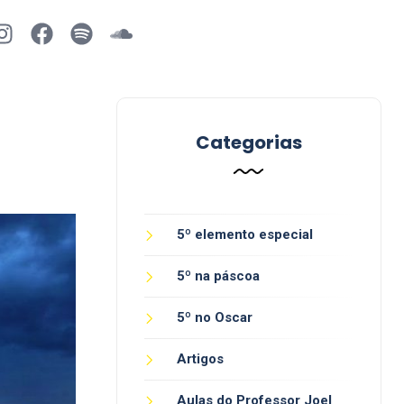
Categorias
5º elemento especial
5º na páscoa
5º no Oscar
Artigos
Aulas do Professor Joel