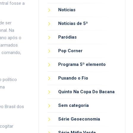
ntral fosse a
Notícias
de ser
Notícias de 5ª
onal. Na
Paródias
iano após o
s armados
Pop Corner
de comando,
Programa 5º elemento
o
Puxando o Fio
 político
 na
Quinto Na Copa Do Bacana
Sem categoria
o Brasil dos
Série Geoeconomia
cogitar
Série Máfia Verde