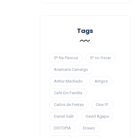
Tags
5º Na Páscoa
5º no Oscar
Anamaria Camargo
Arthur Machado
Artigos
Café Em Família
Carlos de Freitas
Cine 5º
Daniel Galli
David Ágape
DISTOPIA
Ensaio