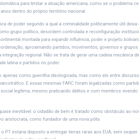
lomática para limitar a atuação americana, como se o problema ce
anos dentro do próprio território nacional.
ica de poder segundo a qual a criminalidade politicamente útil deixa 
mo grupo político, desordem controlada e reconfiguração instituci
ntinental montada para expandir influência, poder e projeto bolivar
 coordenação, aproximando partidos, movimentos, governos e grupo
da integração regional. Não se trata de gerar uma cadeia mecânica 
e latina e partidos no poder.
o apenas como guerrilha ideologizada, mas como elo entre discurs
 ao narcotráfico. E essas mesmas FARC foram legalizadas como partido
social legítima, mesmo praticando delitos e com membros vivendo
quase inevitável: o cidadão de bem é tratado como obstáculo ao nov
o aristocrata, como fundador de uma nova pólis.
, o PT estaria disposto a entregar terras raras aos EUA, sem sequer 