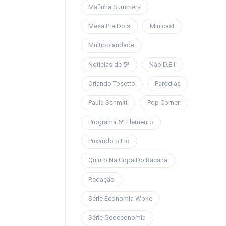
Mafinha Summers
Mesa Pra Dois
Minicast
Multipolaridade
Notícias de 5ª
Não D.E.I
Orlando Tosetto
Paródias
Paula Schmitt
Pop Corner
Programa 5º Elemento
Puxando o Fio
Quinto Na Copa Do Bacana
Redação
Série Economia Woke
Série Geoeconomia