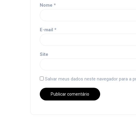
Nome
*
E-mail
*
Site
Salvar meus dados neste navegador para a p