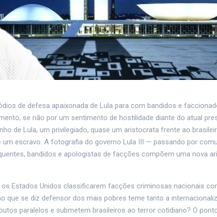
os de defesa apaixonada de Lula para com bandidos e faccionad
to, se não por um sentimento de hostilidade diante do atual pres
ho de Lula, um privilegiado, quase um aristocrata frente ao brasil
 um escravo. A fotografia do governo Lula III — passando por com
quentes, bandidos e apologistas de facções compõem uma nova ari
de os Estados Unidos classificarem facções criminosas nacionais c
erno que se diz defensor dos mais pobres teme tanto a internacional
utos paralelos e submetem brasileiros ao terror cotidiano? O pont