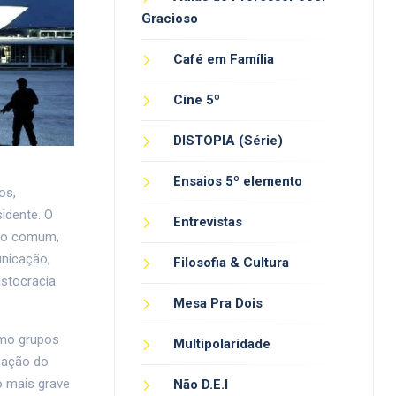
Gracioso
Café em Família
Cine 5º
DISTOPIA (Série)
Ensaios 5º elemento
os,
idente. O
Entrevistas
eiro comum,
unicação,
Filosofia & Cultura
stocracia
Mesa Pra Dois
omo grupos
Multipolaridade
ização do
o mais grave
Não D.E.I