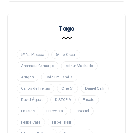
Tags
5º Na Páscoa
5º no Oscar
Anamaria Camargo
Arthur Machado
Artigos
Café Em Família
Carlos de Freitas
Cine 5º
Daniel Galli
David Ágape
DISTOPIA
Ensaio
Ensaios
Entrevista
Especial
Felipe Café
Filipe Trielli