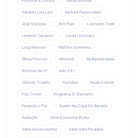
Filosofia & Cultura
Geoeconomia
Geraldo Luís Lino
Herbert Passos Neto
Joel Gracioso
Kim Paim
Leonardo Trielli
Lorenzo Carrasco
Lucas Honorato
Luigi Marnoto
Mafinha Summers
Mesa Pra Dois
Minicast
Multipolaridade
Notícias de 5ª
Não D.E.I
Orlando Tosetto
Paródias
Paula Schmitt
Pop Corner
Programa 5º Elemento
Puxando o Fio
Quinto Na Copa Do Bacana
Redação
Série Economia Woke
Série Geoeconomia
Série Sete Pecados