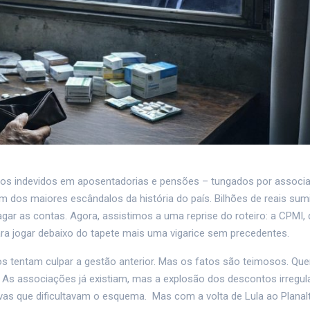
tos indevidos em aposentadorias e pensões – tungados por associ
 dos maiores escândalos da história do país. Bilhões de reais su
agar as contas. Agora, assistimos a uma reprise do roteiro: a CPMI,
para jogar debaixo do tapete mais uma vigarice sem precedentes.
os tentam culpar a gestão anterior. Mas os fatos são teimosos. Que
a. As associações já existiam, mas a explosão dos descontos irregul
avas que dificultavam o esquema. Mas com a volta de Lula ao Planalt