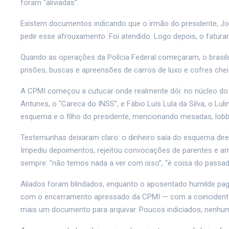
foram “aliviadas”.
Existem documentos indicando que o irmão do presidente, José 
pedir esse afrouxamento. Foi atendido. Logo depois, o faturam
Quando as operações da Polícia Federal começaram, o brasilei
prisões, buscas e apreensões de carros de luxo e cofres che
A CPMI começou a cutucar onde realmente dói: no núcleo do 
Antunes, o “Careca do INSS”, e Fábio Luís Lula da Silva, o Lu
esquema e o filho do presidente, mencionando mesadas, lobby,
Testemunhas deixaram claro: o dinheiro saía do esquema diret
Impediu depoimentos, rejeitou convocações de parentes e amig
sempre: “não temos nada a ver com isso”, “é coisa do passad
Aliados foram blindados, enquanto o aposentado humilde pag
com o encerramento apressado da CPMI — com a coincidente a
mais um documento para arquivar. Poucos indiciados, nenhum