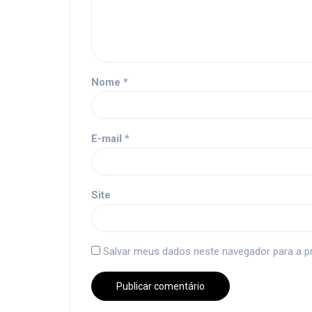
Nome
*
E-mail
*
Site
Salvar meus dados neste navegador para a p