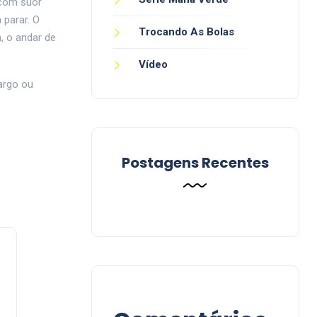
 com suor
 parar. O
Trocando As Bolas
, o andar de
Vídeo
argo ou
Postagens Recentes