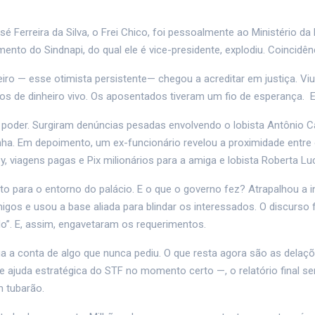
Ferreira da Silva, o Frei Chico, foi pessoalmente ao Ministério da 
ento do Sindnapi, do qual ele é vice-presidente, explodiu. Coincidê
ro — esse otimista persistente— chegou a acreditar em justiça. Viu
ios de dinheiro vivo. Os aposentados tiveram um fio de esperança. 
poder. Surgiram denúncias pesadas envolvendo o lobista Antônio C
linha. Em depoimento, um ex-funcionário revelou a proximidade entre
 viagens pagas e Pix milionários para a amiga e lobista Roberta Lu
o para o entorno do palácio. E o que o governo fez? Atrapalhou a i
os e usou a base aliada para blindar os interessados. O discurso f
o”. E, assim, engavetaram os requerimentos.
a a conta de algo que nunca pediu. O que resta agora são as delaç
juda estratégica do STF no momento certo —, o relatório final se
 tubarão.