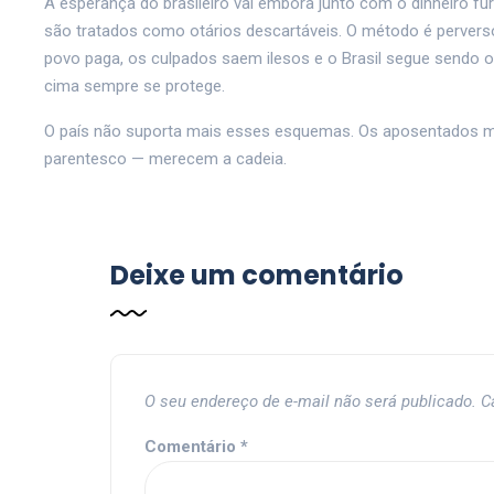
A esperança do brasileiro vai embora junto com o dinheiro f
são tratados como otários descartáveis. O método é perverso
povo paga, os culpados saem ilesos e o Brasil segue sendo o
cima sempre se protege.
O país não suporta mais esses esquemas. Os aposentados m
parentesco — merecem a cadeia.
Deixe um comentário
O seu endereço de e-mail não será publicado.
C
Comentário
*