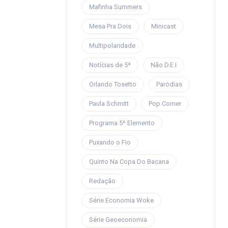
Mafinha Summers
Mesa Pra Dois
Minicast
Multipolaridade
Notícias de 5ª
Não D.E.I
Orlando Tosetto
Paródias
Paula Schmitt
Pop Corner
Programa 5º Elemento
Puxando o Fio
Quinto Na Copa Do Bacana
Redação
Série Economia Woke
Série Geoeconomia