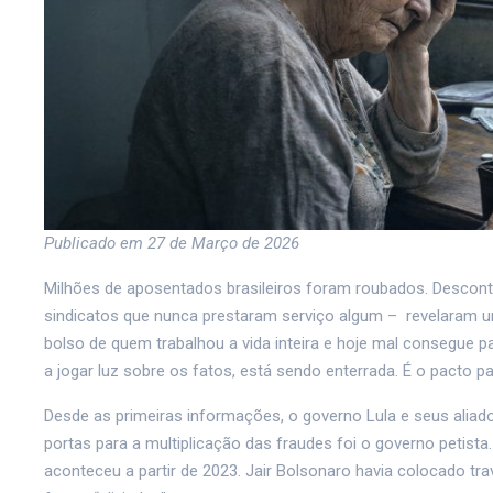
Publicado em 27 de Março de 2026
Milhões de aposentados brasileiros foram roubados. Descon
sindicatos que nunca prestaram serviço algum – revelaram um
bolso de quem trabalhou a vida inteira e hoje mal consegue p
a jogar luz sobre os fatos, está sendo enterrada. É o pacto 
Desde as primeiras informações, o governo Lula e seus aliad
portas para a multiplicação das fraudes foi o governo petist
aconteceu a partir de 2023. Jair Bolsonaro havia colocado tr