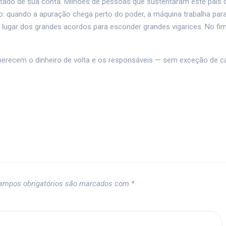
urtado de sua conta. Milhões de pessoas que sustentaram este país
: quando a apuração chega perto do poder, a máquina trabalha para
 lugar dos grandes acordos para esconder grandes vigarices. No fim
erecem o dinheiro de volta e os responsáveis — sem exceção de c
ampos obrigatórios são marcados com
*