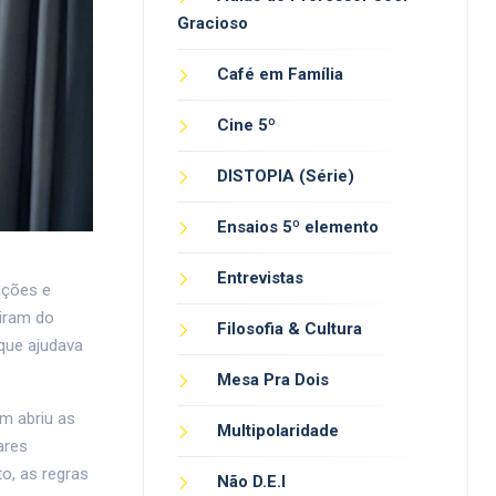
Gracioso
Café em Família
Cine 5º
DISTOPIA (Série)
Ensaios 5º elemento
Entrevistas
ações e
miram do
Filosofia & Cultura
 que ajudava
Mesa Pra Dois
m abriu as
Multipolaridade
ares
o, as regras
Não D.E.I