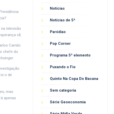
Notícias
Previdência
ncia?
Notícias de 5ª
 na televisão
Paródias
Esperança vã.
Pop Corner
arlos Camilo
 o chefe do
Programa 5º elemento
chsinger.
Puxando o Fio
nvestigação.
oi o de
Quinto Na Copa Do Bacana
Sem categoria
ões, mas
rá apenas
Série Geoeconomia
Série Máfia Verde