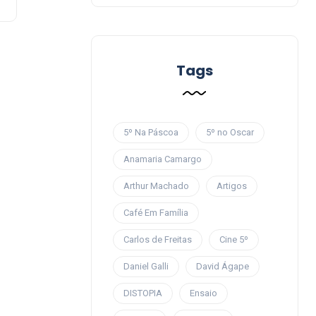
Tags
5º Na Páscoa
5º no Oscar
Anamaria Camargo
Arthur Machado
Artigos
Café Em Família
Carlos de Freitas
Cine 5º
Daniel Galli
David Ágape
DISTOPIA
Ensaio