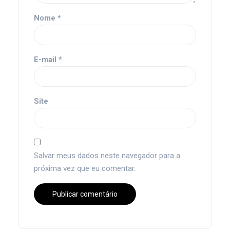
Nome
*
E-mail
*
Site
Salvar meus dados neste navegador para a
próxima vez que eu comentar.