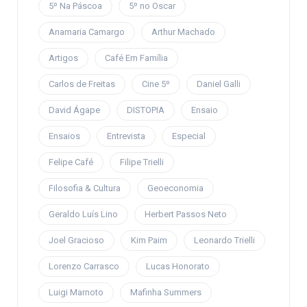
5º Na Páscoa
5º no Oscar
Anamaria Camargo
Arthur Machado
Artigos
Café Em Família
Carlos de Freitas
Cine 5º
Daniel Galli
David Ágape
DISTOPIA
Ensaio
Ensaios
Entrevista
Especial
Felipe Café
Filipe Trielli
Filosofia & Cultura
Geoeconomia
Geraldo Luís Lino
Herbert Passos Neto
Joel Gracioso
Kim Paim
Leonardo Trielli
Lorenzo Carrasco
Lucas Honorato
Luigi Marnoto
Mafinha Summers