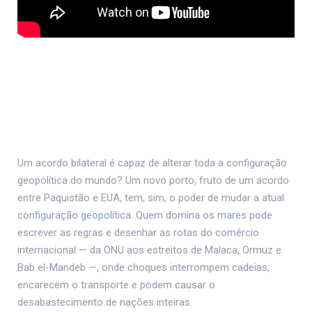
Um acordo bilateral é capaz de alterar toda a configuração
geopolítica do mundo? Um novo porto, fruto de um acordo
entre Paquistão e EUA, tem, sim, o poder de mudar a atual
configuração geopolítica. Quem domina os mares pode
escrever as regras e desenhar as rotas do comércio
internacional — da ONU aos estreitos de Malaca, Ormuz e
Bab el-Mandeb —, onde choques interrompem cadeias,
encarecem o transporte e podem causar o
desabastecimento de nações inteiras.