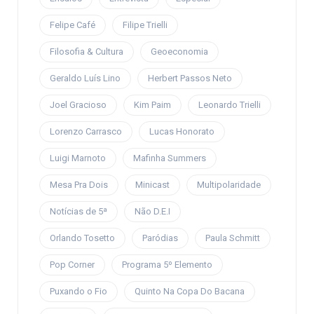
Felipe Café
Filipe Trielli
Filosofia & Cultura
Geoeconomia
Geraldo Luís Lino
Herbert Passos Neto
Joel Gracioso
Kim Paim
Leonardo Trielli
Lorenzo Carrasco
Lucas Honorato
Luigi Marnoto
Mafinha Summers
Mesa Pra Dois
Minicast
Multipolaridade
Notícias de 5ª
Não D.E.I
Orlando Tosetto
Paródias
Paula Schmitt
Pop Corner
Programa 5º Elemento
Puxando o Fio
Quinto Na Copa Do Bacana