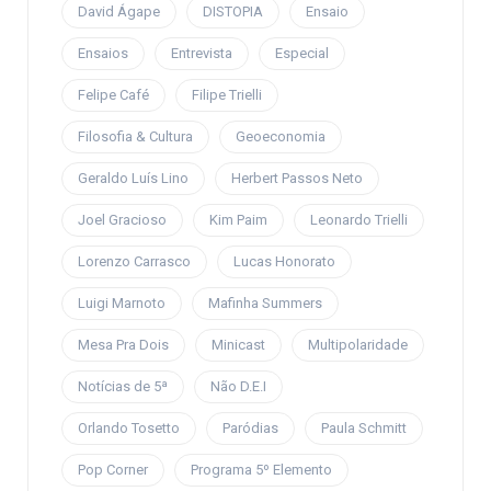
David Ágape
DISTOPIA
Ensaio
Ensaios
Entrevista
Especial
Felipe Café
Filipe Trielli
Filosofia & Cultura
Geoeconomia
Geraldo Luís Lino
Herbert Passos Neto
Joel Gracioso
Kim Paim
Leonardo Trielli
Lorenzo Carrasco
Lucas Honorato
Luigi Marnoto
Mafinha Summers
Mesa Pra Dois
Minicast
Multipolaridade
Notícias de 5ª
Não D.E.I
Orlando Tosetto
Paródias
Paula Schmitt
Pop Corner
Programa 5º Elemento