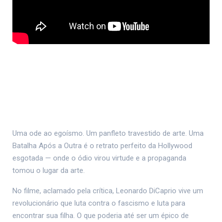
Uma ode ao egoísmo. Um panfleto travestido de arte. Uma
Batalha Após a Outra é o retrato perfeito da Hollywood
esgotada — onde o ódio virou virtude e a propaganda
tomou o lugar da arte.
No filme, aclamado pela crítica, Leonardo DiCaprio vive um
revolucionário que luta contra o fascismo e luta para
encontrar sua filha. O que poderia até ser um épico de