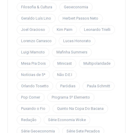
Filosofia & Cultura
Geoeconomia
Geraldo Luís Lino
Herbert Passos Neto
Joel Gracioso
Kim Paim
Leonardo Trielli
Lorenzo Carrasco
Lucas Honorato
Luigi Marnoto
Mafinha Summers
Mesa Pra Dois
Minicast
Multipolaridade
Notícias de 5ª
Não D.E.I
Orlando Tosetto
Paródias
Paula Schmitt
Pop Corner
Programa 5º Elemento
Puxando o Fio
Quinto Na Copa Do Bacana
Redação
Série Economia Woke
Série Geoeconomia
Série Sete Pecados