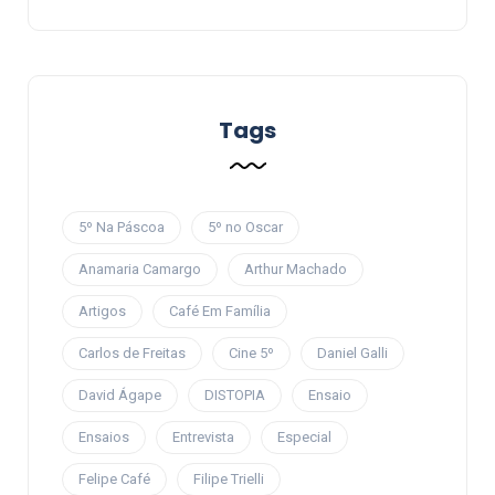
Tags
5º Na Páscoa
5º no Oscar
Anamaria Camargo
Arthur Machado
Artigos
Café Em Família
Carlos de Freitas
Cine 5º
Daniel Galli
David Ágape
DISTOPIA
Ensaio
Ensaios
Entrevista
Especial
Felipe Café
Filipe Trielli