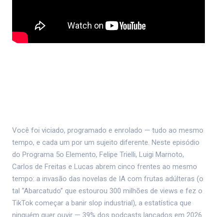
Você foi viciado, programado e enrolado — tudo ao mesmo
tempo, e cada um por um sujeito diferente. Neste episódio
do Programa 5o Elemento, Felipe Trielli, Luigi Marnoto,
Carlos de Freitas e Lucas abrem cinco frentes ao mesmo
tempo: a invasão das novelas de IA com frutas adúlteras (o
tal “Abarcatudo” que estourou 300 milhões de views e fez o
TikTok começar a banir slop industrial), a estatística que
ninguém quer ouvir — 39% dos podcasts lançados em 2026