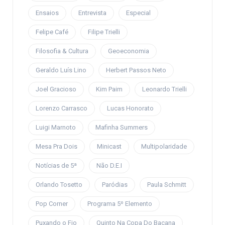
Ensaios
Entrevista
Especial
Felipe Café
Filipe Trielli
Filosofia & Cultura
Geoeconomia
Geraldo Luís Lino
Herbert Passos Neto
Joel Gracioso
Kim Paim
Leonardo Trielli
Lorenzo Carrasco
Lucas Honorato
Luigi Marnoto
Mafinha Summers
Mesa Pra Dois
Minicast
Multipolaridade
Notícias de 5ª
Não D.E.I
Orlando Tosetto
Paródias
Paula Schmitt
Pop Corner
Programa 5º Elemento
Puxando o Fio
Quinto Na Copa Do Bacana