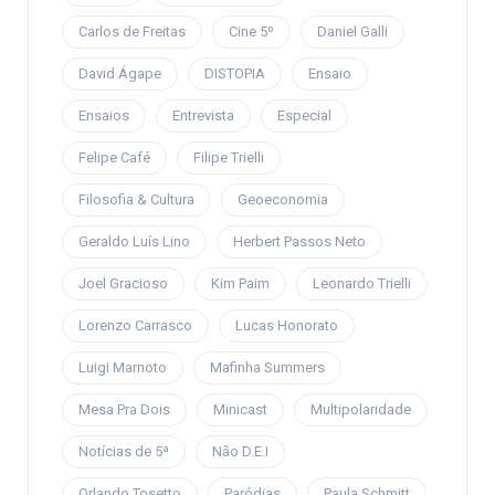
Carlos de Freitas
Cine 5º
Daniel Galli
David Ágape
DISTOPIA
Ensaio
Ensaios
Entrevista
Especial
Felipe Café
Filipe Trielli
Filosofia & Cultura
Geoeconomia
Geraldo Luís Lino
Herbert Passos Neto
Joel Gracioso
Kim Paim
Leonardo Trielli
Lorenzo Carrasco
Lucas Honorato
Luigi Marnoto
Mafinha Summers
Mesa Pra Dois
Minicast
Multipolaridade
Notícias de 5ª
Não D.E.I
Orlando Tosetto
Paródias
Paula Schmitt