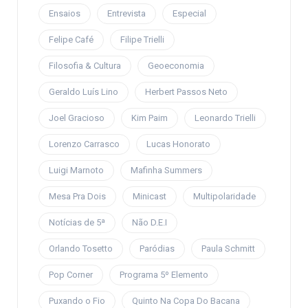
Ensaios
Entrevista
Especial
Felipe Café
Filipe Trielli
Filosofia & Cultura
Geoeconomia
Geraldo Luís Lino
Herbert Passos Neto
Joel Gracioso
Kim Paim
Leonardo Trielli
Lorenzo Carrasco
Lucas Honorato
Luigi Marnoto
Mafinha Summers
Mesa Pra Dois
Minicast
Multipolaridade
Notícias de 5ª
Não D.E.I
Orlando Tosetto
Paródias
Paula Schmitt
Pop Corner
Programa 5º Elemento
Puxando o Fio
Quinto Na Copa Do Bacana