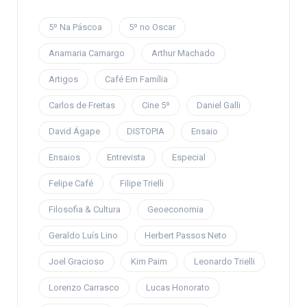
5º Na Páscoa
5º no Oscar
Anamaria Camargo
Arthur Machado
Artigos
Café Em Família
Carlos de Freitas
Cine 5º
Daniel Galli
David Ágape
DISTOPIA
Ensaio
Ensaios
Entrevista
Especial
Felipe Café
Filipe Trielli
Filosofia & Cultura
Geoeconomia
Geraldo Luís Lino
Herbert Passos Neto
Joel Gracioso
Kim Paim
Leonardo Trielli
Lorenzo Carrasco
Lucas Honorato