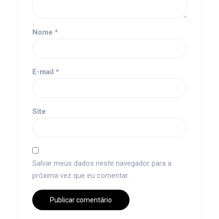
Nome
*
E-mail
*
Site
Salvar meus dados neste navegador para a
próxima vez que eu comentar.