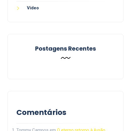
Vídeo
Postagens Recentes
Comentários
Tommy Campos
em
O eterno retorno à ilusão