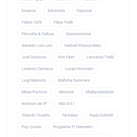
Ensaios
Entrevista
Especial
Felipe Café
Filipe Trielli
Filosofia & Cultura
Geoeconomia
Geraldo Luís Lino
Herbert Passos Neto
Joel Gracioso
Kim Paim
Leonardo Trielli
Lorenzo Carrasco
Lucas Honorato
Luigi Marnoto
Mafinha Summers
Mesa Pra Dois
Minicast
Multipolaridade
Notícias de 5ª
Não D.E.I
Orlando Tosetto
Paródias
Paula Schmitt
Pop Corner
Programa 5º Elemento