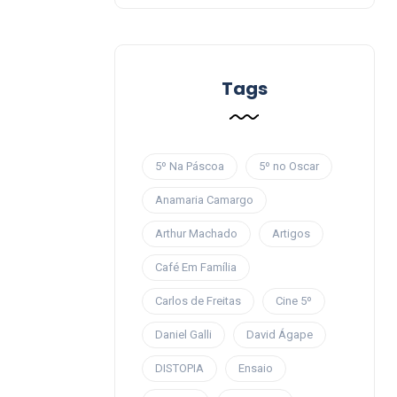
Tags
5º Na Páscoa
5º no Oscar
Anamaria Camargo
Arthur Machado
Artigos
Café Em Família
Carlos de Freitas
Cine 5º
Daniel Galli
David Ágape
DISTOPIA
Ensaio