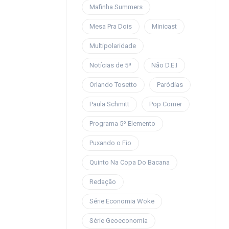
Mafinha Summers
Mesa Pra Dois
Minicast
Multipolaridade
Notícias de 5ª
Não D.E.I
Orlando Tosetto
Paródias
Paula Schmitt
Pop Corner
Programa 5º Elemento
Puxando o Fio
Quinto Na Copa Do Bacana
Redação
Série Economia Woke
Série Geoeconomia