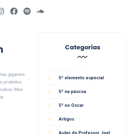
m
Categorias
has gigantes
5º elemento especial
s proibidos
 acabou. Mas
5º na páscoa
ta.
5º no Oscar
Artigos
Aulas do Professor Joel