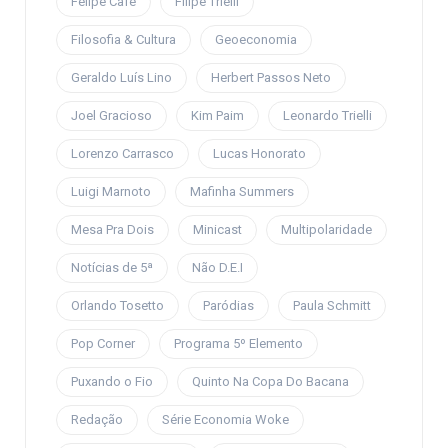
Felipe Café
Filipe Trielli
Filosofia & Cultura
Geoeconomia
Geraldo Luís Lino
Herbert Passos Neto
Joel Gracioso
Kim Paim
Leonardo Trielli
Lorenzo Carrasco
Lucas Honorato
Luigi Marnoto
Mafinha Summers
Mesa Pra Dois
Minicast
Multipolaridade
Notícias de 5ª
Não D.E.I
Orlando Tosetto
Paródias
Paula Schmitt
Pop Corner
Programa 5º Elemento
Puxando o Fio
Quinto Na Copa Do Bacana
Redação
Série Economia Woke