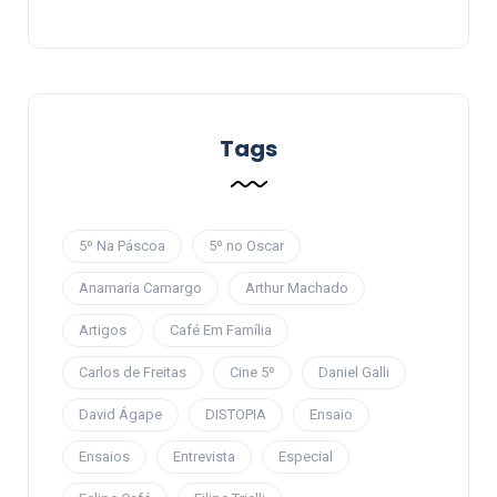
Tags
5º Na Páscoa
5º no Oscar
Anamaria Camargo
Arthur Machado
Artigos
Café Em Família
Carlos de Freitas
Cine 5º
Daniel Galli
David Ágape
DISTOPIA
Ensaio
Ensaios
Entrevista
Especial