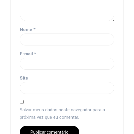
Nome
*
E-mail
*
Site
Salvar meus dados neste navegador para a
próxima vez que eu comentar.