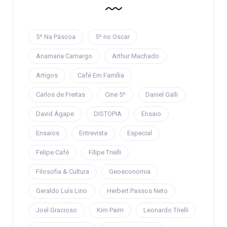
5º Na Páscoa
5º no Oscar
Anamaria Camargo
Arthur Machado
Artigos
Café Em Família
Carlos de Freitas
Cine 5º
Daniel Galli
David Ágape
DISTOPIA
Ensaio
Ensaios
Entrevista
Especial
Felipe Café
Filipe Trielli
Filosofia & Cultura
Geoeconomia
Geraldo Luís Lino
Herbert Passos Neto
Joel Gracioso
Kim Paim
Leonardo Trielli