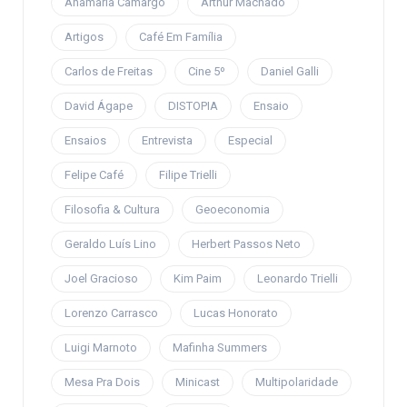
Anamaria Camargo
Arthur Machado
Artigos
Café Em Família
Carlos de Freitas
Cine 5º
Daniel Galli
David Ágape
DISTOPIA
Ensaio
Ensaios
Entrevista
Especial
Felipe Café
Filipe Trielli
Filosofia & Cultura
Geoeconomia
Geraldo Luís Lino
Herbert Passos Neto
Joel Gracioso
Kim Paim
Leonardo Trielli
Lorenzo Carrasco
Lucas Honorato
Luigi Marnoto
Mafinha Summers
Mesa Pra Dois
Minicast
Multipolaridade